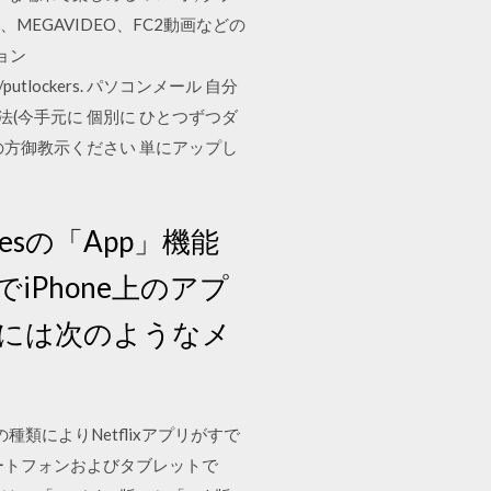
ion、MEGAVIDEO、FC2動画などの
ション
https://putlockers. パソコンメール 自分
法(今手元に 個別に ひとつずつダ
方御教示ください 単にアップし
nesの「App」機能
Phone上のアプ
には次のようなメ
イスの種類によりNetflixアプリがすで
ートフォンおよびタブレットで