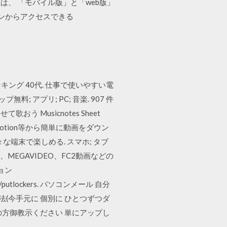
ストアには、 「モバイル版」と「web版」
コンからアクセスできる
キング 40代. 仕事で使いやすい電
無料; アプリ; PC; 音楽. 907 件
に合わせて歌おう Musicnotes Sheet
画、Dailymotion等から簡単に動画をダウン
な端末で楽しめる. スマホ; タブ
ion、MEGAVIDEO、FC2動画などの
ション
https://putlockers. パソコンメール 自分
法(今手元に 個別に ひとつずつダ
方御教示ください 単にアップし