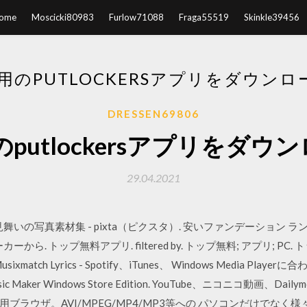
ome
Moscicki80983
Furlow71088
Fraga55519
Skinkle39456
C用のPUTLOCKERSアプリをダウンロ
DRESSEN69806
のputlockersアプリをダウ
29.04.2021
いの写真素材集 - pixta（ピクスタ）. 安いファンデーション ラン
. トップ無料アプリ. filtered by. トップ無料; アプリ; PC. トップ
Musixmatch Lyrics - Spotify、iTunes、 Windows Media Player
10 Music Maker Windows Store Edition. YouTube、ニコニコ動
ラウザ。AVI/MPEG/MP4/MP3等への パソコンだけでなく様々