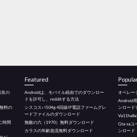
Featured
Popula
最良の
Androidは、モバイル経由でのダウンロー
オペレー
ドを許可し、redditする方法
Andro
な無料の
シスコスパ504g 4回線IP電話ファームグレ
ンロード
ードファイルのダウンロード
Va11ha
に時間
無敵の六（1970）無料ダウンロード
Gta s
カラスの年齢急流無料ダウンロード
ンロード