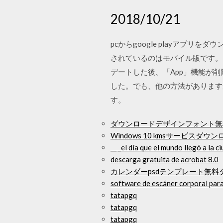
2018/10/21
pcからgoogle playアプリを
されているのはモバイル版です。 パ
デートした後、「App」機能が削
した。でも、他の方法があります
す。
ダウンロードデザインフォント無
Windows 10 kmsサービスダ
__ _el día que el mundo llegó a la 
descarga gratuita de acrobat 8.0
カレンダーpsdテンプレート無料
software de escáner corporal para
tatapgq
tatapgq
tatapgq