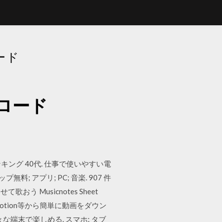
ード
ンロード
キング 40代. 仕事で使いやすい電
無料; アプリ; PC; 音楽. 907 件
に合わせて歌おう Musicnotes Sheet
画、Dailymotion等から簡単に動画をダウン
な端末で楽しめる. スマホ; タブ