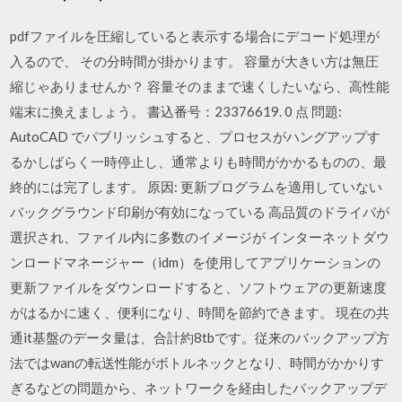
pdfファイルを圧縮していると表示する場合にデコード処理が
入るので、 その分時間が掛かります。 容量が大きい方は無圧
縮じゃありませんか？ 容量そのままで速くしたいなら、高性能
端末に換えましょう。 書込番号：23376619. 0 点 問題:
AutoCAD でパブリッシュすると、プロセスがハングアップす
るかしばらく一時停止し、通常よりも時間がかかるものの、最
終的には完了します。 原因: 更新プログラムを適用していない
バックグラウンド印刷が有効になっている 高品質のドライバが
選択され、ファイル内に多数のイメージが インターネットダウ
ンロードマネージャー（idm）を使用してアプリケーションの
更新ファイルをダウンロードすると、ソフトウェアの更新速度
がはるかに速く、便利になり、時間を節約できます。 現在の共
通it基盤のデータ量は、合計約8tbです。従来のバックアップ方
法ではwanの転送性能がボトルネックとなり、時間がかかりす
ぎるなどの問題から、ネットワークを経由したバックアップデ