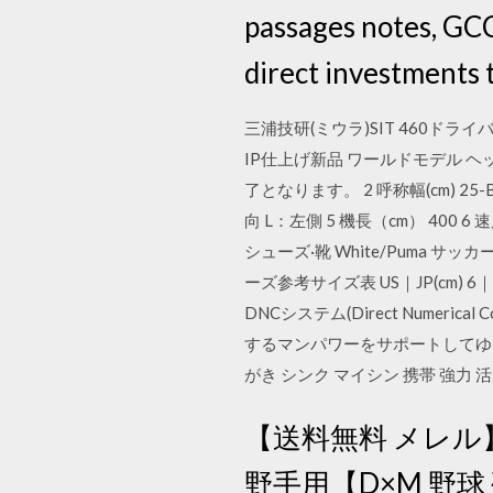
passages notes, GCC 
direct investments 
三浦技研(ミウラ)SIT 460ドライ
IP仕上げ新品 ワールドモデル
了となります。 2 呼称幅(cm) 2
向 L：左側 5 機長（cm） 400 6 
シューズ·靴 White/Puma サッカー Futu
ーズ参考サイズ表 US｜JP(cm) 6｜24
DNCシステム(Direct Nume
するマンパワーをサポートしてゆくた
がき シンク マイシン 携帯 強力 活
【送料無料 メレ
野手用【D×M 野球 