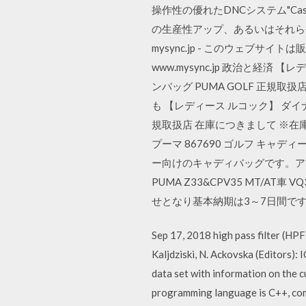
操作性の優れたDNCシステム"CastSt
の生産性アップ、あるいはそれら
mysync.jp - このウェブサイト
www.mysync.jp 政治と経済 
ンバッグ PUMA GOLF 正
も 【レディース ルコック】 ダイナモ
規取扱店 在庫につきまして ※在
プーマ 867690 ゴルフ キャディ
ー向けのキャディバッグです。アシ
PUMA Z33&CPV35 MT/AT車
せとなり基本納期は3～7日間で
Sep 17, 2018 high pass filter (HPF)
Kaljdziski, N. Ackovska (Editors)
data set with information on the c
programming language is C++, com