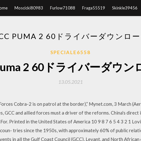
ome
Moscicki80983
Furlow71088
Fraga55519
Skinkle39456
CC PUMA 2 60ドライバーダウンロ
SPECIALE6558
 puma 2 60ドライバーダウ
13.05.2021
 Forces Cobra-2 is on patrol at the border),” Mynet.com, 3 March (
 GCC and allied forces must a driver of the reforms. China's direct
For. Printed in the United States of America 10 9 8 7 6 5 4 3 2 1 Lo
th coun- tries since the 1950s, with approximately 60% of public relat
vents in all the Gulf Coast Council (GCC), Levant, and North Africa