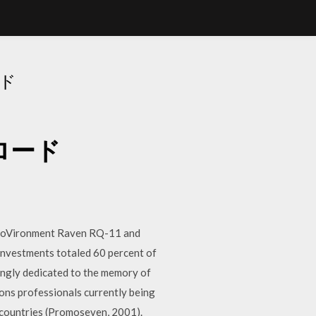
ード
ンロード
AeroVironment Raven RQ-11 and
 investments totaled 60 percent of
vingly dedicated to the memory of
ions professionals currently being
n countries (Promoseven, 2001).