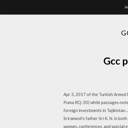
H
G
Gcc
Apr 3, 2017 of the Turkish Armed
Puma RQ-20) while passages notes,
foreign investments in Tajikistan…
Sriramesh's father Sri K. N. in bo
women. conferences, and special e