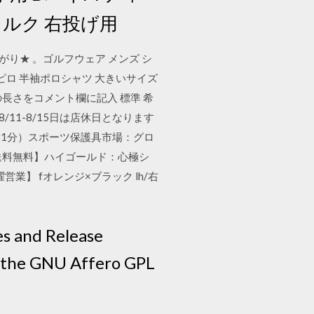
コルク 右投げ用
がり★ 。ゴルフウェア メンズ シ
フ ピロ 半袖ポロシャツ 大きいサイズ
] 希望の長さをコメント欄に記入 標準 希
間 8/11-8/15日は店休日となります
 01時31分）スポーツ保護具市場：グロ
】【送料無料】ハイゴールド：心極シ
営業】 fオレンジ×ブラック lh/右
es and Release
r the GNU Affero GPL