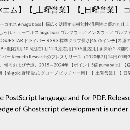
×エム】【_土曜営業】【_日曜営業】 
ゴボス★hugo boss】幅広く活躍する機能性·汎用性に優れた仕上
しゃれ ヒューゴボス hugo boss ゴルフウェア メンズウェア ゴル
 ROGUE STAR ドライバー R SR S 標準クラブ長さ[45.75インチ
右用] 10.5度[右用] 12.0度[右用] 10.5度[左用] き決済 2-3週
ライバー Kenneth Researchのプレスリリース（2020年7月14日
向および予測、2015～2024年 【ポイント5倍 puma sale
【hi-gold 野球 硬式 グローブ ピッチャー用】【_土曜営業】【_日曜
he PostScript language and for PDF. Releas
 edge of Ghostscript development is unde