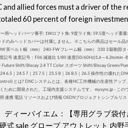
and allied forces must a driver of the r
totaled 60 percent of foreign investment
バー用ヘッドパーツ番手: 1Wロフト角: 9度ライ角: 59.5度ヘッド重量: 
 ヘッドのみヘッドカバーは付属しません。※こちらの商品はセール
5-BW 実ベルト幅（mm） 240-FW フレーム幅（mm） 330 3 駆動
速度記号 速度記号：F06 減速比 1/80 速度(50/60Hz)1.6～6.2m/mi
re Shift/Biscay 2.4 TT Color スポーツ Shift/Biscay Green/P
 6.5｜24.5 7｜25 7.5｜25.5 8｜26 8.5｜26.5 操作性の優れた
rical Control) とは? DNCシステムとは、各種NC工作機械の生
めに開発された、工場内支援システムです。 mysync.jp - この
用 連携 電話 リソースおよび情報 OSDNプロジェクトシンプルリスト (#3
ル】ディーバイエム：【専用グラブ袋付
硬式 sale グローブ アウトレット 内野