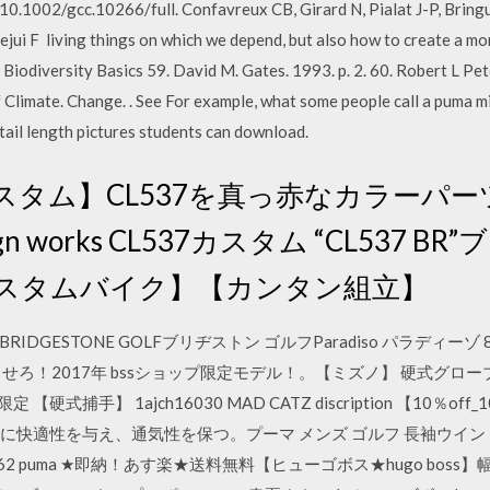
i/10.1002/gcc.10266/full. Confavreux CB, Girard N, Pialat J-P, Brin
Bejui F living things on which we depend, but also how to create a m
 Biodiversity Basics 59. David M. Gates. 1993. p. 2. 60. Robert L Pe
f Climate. Change.
. See For example, what some people call a puma mig
 tail length pictures students can download.
スタム】CL537を真っ赤なカラーパ
gn works CL537カスタム “CL537 BR
カスタムバイク】【カンタン組立】
DGESTONE GOLFブリヂストン ゴルフParadiso パラディーゾ
せろ！2017年 bssショップ限定モデル！。【ミズノ】 硬式グロー
【硬式捕手】 1ajch16030 MAD CATZ discription 【10％o
きに快適性を与え、通気性を保つ。プーマ メンズ ゴルフ 長袖ウイン
62 puma ★即納！あす楽★送料無料【ヒューゴボス★hugo bos