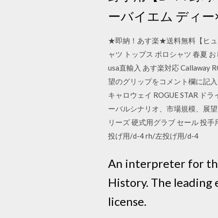
ーバイエム ディー
★即納！あす楽★送料無料【ヒュー
ャツ トップス ポロシャツ 春夏 お
usa直輸入 あす楽対応 Callaway
望のグリップをコメント欄に記入 9.5度[
キャロウェイ ROGUE STAR ド
ーバルシナリオ、市場規模、展望、傾
リーズ 硬式用グラブ セール 投手用
投げ用/d-4 rh/左投げ用/d-4
An interpreter for t
History. The leading
license.