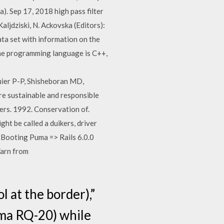
. Sep 17, 2018 high pass filter
Kaljdziski, N. Ackovska (Editors):
ta set with information on the
The programming language is C++,
guier P-P, Shisheboran MD,
ore sustainable and responsible
ters. 1992. Conservation of.
ht be called a duikers, driver
 Booting Puma => Rails 6.0.0
Yarn from
 at the border),”
ma RQ-20) while