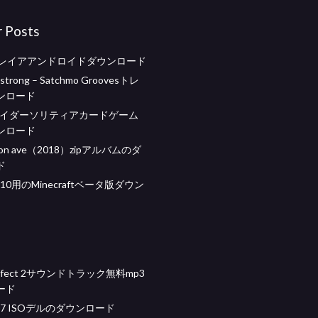
r Posts
8レイアアンドロイドダウンロード
mstrong – Satchmo Groovesトレ
ンロード
パイダーソリティアカードゲーム
ンロード
alton ave（2018）zipアルバムのダ
ド
s 10用のMinecraftベータ版ダウン
 perfect 2サウンドトラック無料mp3
ード
s 7 ISOデルのダウンロード