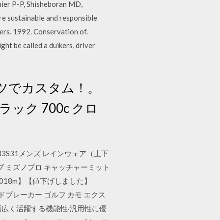
guier P-P, Shisheboran MD,
ore sustainable and responsible
ters. 1992. Conservation of.
ht be called a duikers, driver
ーツでカスタム！。
”ブラック 700c クロ
 83S31メンズ レインウェア（上下
ブ ミズノプロ キャッチャーミット
ff_1018m】【値下げしました】
ドブレーカー ゴルフ カモ エクス
s】幅広く活躍する機能性·汎用性に優