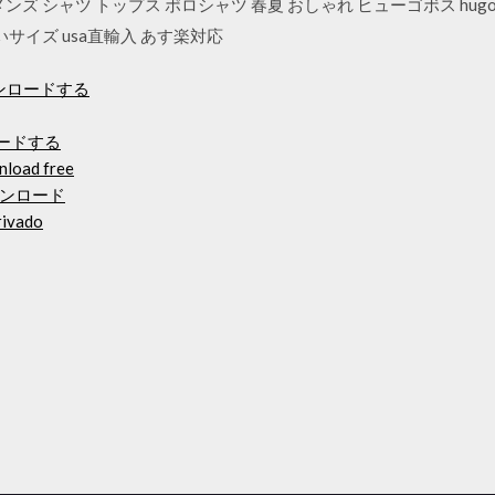
ズ シャツ トップス ポロシャツ 春夏 おしゃれ ヒューゴボス hugo
いサイズ usa直輸入 あす楽対応
ウンロードする
ロードする
nload free
ンロード
rivado