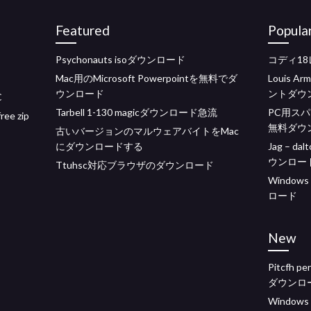
Featured
Popula
Psychonauts isoダウンロード
コディ1
Mac用のMicrosoft Powerpointを無料でダ
Louis Ar
ウンロード
ントダウ
C
Tarbell 1-130 magicダウンロード急流
PC用ス
ree zip
無料ダウ
古いバージョンのマルウェアバイトをMac
にダウンロードする
Jag – d
ウンロー
Ttuhsc対応ブラウザのダウンロード
Window
ロード
New
Pitcfh
ダウンロ
Window