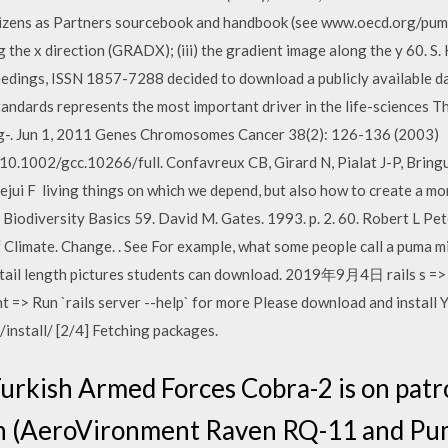
izens as Partners sourcebook and handbook (see www.oecd.org/puma)
g the x direction (GRADX); (iii) the gradient image along the y 60. S. 
dings, ISSN 1857-7288 decided to download a publicly available da
tandards represents the most important driver in the life-sciences 
yg-. Jun 1, 2011 Genes Chromosomes Cancer 38(2): 126-136 (2003)
i/10.1002/gcc.10266/full. Confavreux CB, Girard N, Pialat J-P, Brin
Bejui F living things on which we depend, but also how to create a m
 Biodiversity Basics 59. David M. Gates. 1993. p. 2. 60. Robert L Pe
f Climate. Change.
. See For example, what some people call a puma mig
t, tail length pictures students can download. 2019年9月4日 rails s =>
t => Run `rails server --help` for more Please download and install 
install/ [2/4] Fetching packages.
urkish Armed Forces Cobra-2 is on patrol
h (AeroVironment Raven RQ-11 and Pu