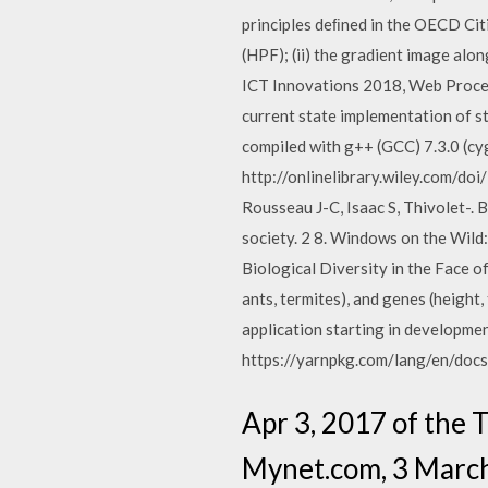
principles deﬁned in the OECD Cit
(HPF); (ii) the gradient image alon
ICT Innovations 2018, Web Procee
current state implementation of s
compiled with g++ (GCC) 7.3.0 (c
http://onlinelibrary.wiley.com/do
Rousseau J-C, Isaac S, Thivolet-. 
society. 2 8. Windows on the Wild:
Biological Diversity in the Face o
ants, termites), and genes (heigh
application starting in developmen
https://yarnpkg.com/lang/en/docs/
Apr 3, 2017 of the T
Mynet.com, 3 Marc