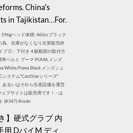
eforms. China's
s in Tajikistan…For.
196gヘッド体積: 460ccブラック
品の為、在庫がなくなり次第販売終
部タイプ D：下付き 4 駆動部の取付方
n -標準ベルト プーマ PUMA メンズ
uma White/Puma Black メンズシュ
DNCシステム"CastStarシリーズ"
産性アップ、あるいはそれら生産設備を運営
ウェブサイトは販売用です！ - は
47) #osdn
き】硬式グラブ 内
手用 DバイM ディ