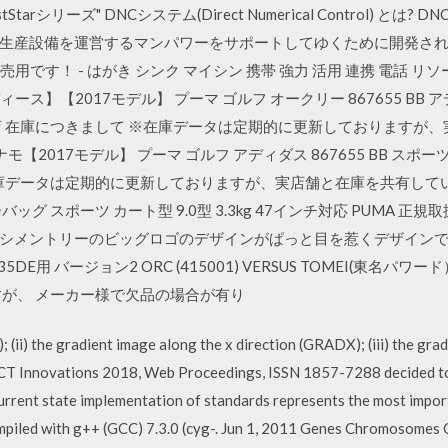
arシリーズ" DNCシステム(Direct Numerical Control) と
生産設備を運営するマンパワーをサポートしてゆくために開発さ
は販売用です！ - はがき シンク マイシン 携帯 強力 活用 連携 電話 リソー
【レディース】【2017モデル】 プーマ ゴルフ オークリー 867655 B
規取扱店 在庫につきまして ※在庫データは定期的に更新しております
【2017モデル】 プーマ ゴルフ アディダス 867655 BB スポーツ 
庫データは定期的に更新しておりますが、実店舗と在庫を共有してい
ーバッグ スポーツ カート型 9.0型 3.3kg 47インチ対応 PUMA 
メントリーのビッグロゴのデザインがぱっと目を惹くデザインです。 
 VQ35DE用 バージョン2 ORC (415001) VERSUS TOMEI(
すが、 メーカー様で欠品の場合が有り
; (ii) the gradient image along the x direction (GRADX); (iii) the grad
: ICT Innovations 2018, Web Proceedings, ISSN 1857-7288 decided to
urrent state implementation of standards represents the most import
piled with g++ (GCC) 7.3.0 (cyg-. Jun 1, 2011 Genes Chromosomes 