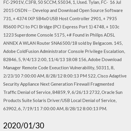
FC-2901V, C3F8, 50 SCCM, S5034, 1, Used. Tylan, FC- 16 Jul
2015 OSDN -- Develop and Download Open Source Software
731, + 4374 IXP SB4x0 USB Host Controller 2901, + 7935
RS600 PCI to PCI Bridge (PCI Express Port 1) 4748, + 103c
1223 Superdome Console 5175, +# Found in Philips ADSL
ANNEX A WLAN Router SNA6500/18 sold by Belgacom. 145,
Adobe ColdFusion Administrator Console Privilege Escalation,
82846, 5, 9/4/13 2:00, 11/4/13 18:08 156, Adobe Download
Manager Remote Code Exeuction Vulnerability, 50311, 8,
2/23/10 7:00:00 AM, 8/28/12 8:00:13 PM 522, Cisco Adaptive
Security Appliance Next Generation Firewall Fragmented
Traffic Denial of Service, 84859, 9, 6/26/13 2732, Oracle Sun
Products Suite Solaris Driver/USB Local Denial of Service,
63902, 6, 7/19/11 7:00:00 AM, 8/28/12 8:00:13 PM.
2020/01/30