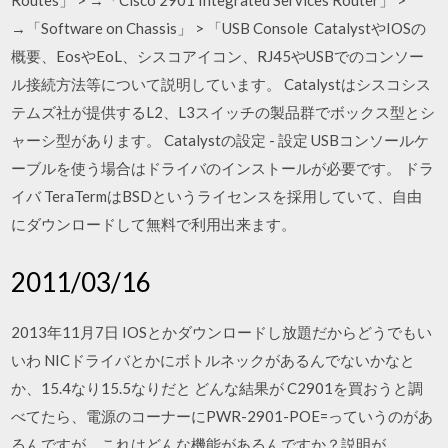
Routes」 > →「Cisco 2901 Integrated Services Router」 >
→「Software on Chassis」 > 「USB Console CatalystやIOSの
概要、EosやEoL、シスコアイコン、RJ45やUSBでのコンソー
ル接続方法等について説明しています。 Catalystはシスコシス
テムズ社が提供するL2、L3スイッチの製品群でボックス型とシ
ャーシ型があります。 Catalystの設定 - 設定 USBコンソールケ
ーブルを使う場合はドライバのインストールが必要です。 ドラ
イバ TeraTermはBSDというライセンスを採用していて、自由
にダウンロードして無料で利用出来ます。
2011/03/16
2013年11月7日 IOSとかダウンロードし放題だからどうでもい
いわ NICドライバとかにボトルネックがあるんでないかなと
か、15.4なり15.5なりだと どんな結果が C2901を買おうと調
べてたら、電源のコーナーにPWR-2901-POE=っていうのがあ
るんですが、これはどんな機能があるんですか？説明が