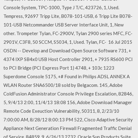
Console System, TPC-1000, Type J T/C, 423726, 1, Used.
Tempress, 92697 Tripp Lite, B078-101-USB, 6 Tripp Lite B078-
101-USB Netcommander USB Server Interface Unit, 1, New
other. Trompeter Tylan, FC-2900V, Tylan 2900 series MFC, FC-
2901V, C3F8, 50 SCCM, S5034, 1, Used. Tylan, FC- 16 Jul 2015
OSDN -- Develop and Download Open Source Software 731, +
4374 IXP SB4x0 USB Host Controller 2901, + 7935 RS600 PCI
to PCI Bridge (PCI Express Port 1) 4748, + 103c 1223
Superdome Console 5175, +# Found in Philips ADSL ANNEX A
WLAN Router SNA6500/18 sold by Belgacom. 145, Adobe
ColdFusion Administrator Console Privilege Escalation, 82846,
5, 9/4/13 2:00, 11/4/13 18:08 156, Adobe Download Manager
Remote Code Exeuction Vulnerability, 50311, 8, 2/23/10
7:00:00 AM, 8/28/12 8:00:13 PM 522, Cisco Adaptive Security
Appliance Next Generation Firewall Fragmented Traffic Denial
of Service, 84859, 9, 6/26/13 2732, Oracle Sun Products Suite