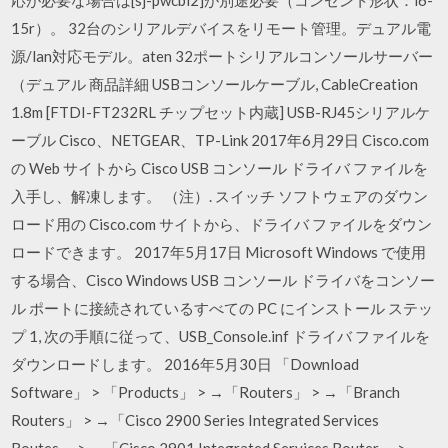
応が必要な場合は[sj-pwcbl2]が別途必要（コンセント形状：l6-
15r）。 32台のシリアルデバイスをリモート管理。デュアル電
源/lan対応モデル。aten 32ポートシリアルコンソールサーバー
（デュアル 商品詳細 USBコンソールケーブル, CableCreation
1.8m [FTDI-FT232RL チップセット内蔵] USB-RJ45シリアルケ
ーブル Cisco、NETGEAR、TP-Link 2017年6月29日 Cisco.com
の Web サイトから Cisco USB コンソール ドライバ ファイルを
入手し、解凍します。 （注）. スイッチ ソフトウェアのダウン
ロード用の Cisco.com サイトから、ドライバ ファイルをダウン
ロードできます。 2017年5月17日 Microsoft Windows で使用
する場合、Cisco Windows USB コンソール ドライバをコンソー
ル ポートに接続されているすべての PC にインストール ステッ
プ 1, 次の手順に従って、USB_Console.inf ドライバ ファイルを
ダウンロードします。 2016年5月30日 「Download
Software」 > 「Products」 > →「Routers」 > →「Branch
Routers」 > →「Cisco 2900 Series Integrated Services