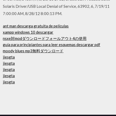
Solaris Driver/USB Local Denial of Service, 63902, 6, 7/19/11
7:00:00 AM, 8/28/12 8:00:13 PM.
ant man descarga gratuita de películas
xampp windows 10 descargar
nsxe対modダウンロードフォールアウト4の使用
guía para principiantes para leer esquemas descargar pdf
moody blues mp3無料ダウンロード
jiesgta
jiesgta
jiesgta
jiesgta
jiesgta