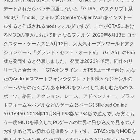
デートされたらパッチ回避しないと「GTA5」のスクリプト系
Modが 「mods」フォルダ. OpenIVでOpenIV.asiをインストー
ルすると作成されるmodsフォルダですが、これがGTA5におけ
るMODの導入において肝となるフォルダ 2020年6月13日 ロッ
クスター・ゲームスは6月12日、大人気オープンワールドアク
ションゲーム「グランド・セフト・オートⅤ」（GTA5）のPS5
版を発売すると発表しました。 発売は2021年予定。同作のリ
リースと合わせ、「GTAオンライン」がPS5ユーザー向け. あな
たのAndroidスマートフォンやタブレットを様々なジャンルの
ゲームやそのたくさんあるMODをプレイして楽しむための ス
ポーツ、格闘、アクション、レース、アドベンチャー、プラッ
トフォームやパズルなどのゲーム (5ページ) Silkroad Online
5.0.16450. 2018年11月8日 PS3版やPS4版で遊んでいた方もも
う一度MODを導入してPCゲームの世界に飛び込んで見るのが
おすすめと言い切れる超優良ソフトです。 GTA5の場合MODを
導入するとオンラインがプレイ不可なのでそこは気をつけるべ