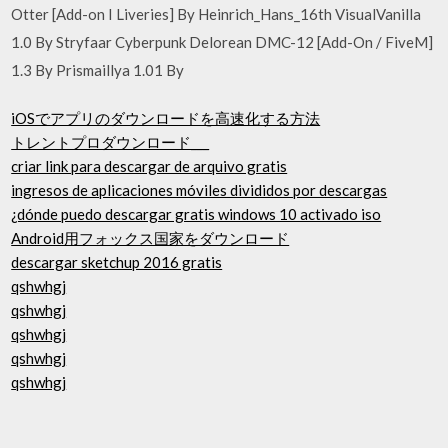
Otter [Add-on I Liveries] By Heinrich_Hans_16th VisualVanilla
1.0 By Stryfaar Cyberpunk Delorean DMC-12 [Add-On / FiveM]
1.3 By Prismaillya 1.01 By
iOSでアプリのダウンロードを高速化する方法
トレントプロダウンロード___
criar link para descargar de arquivo gratis
ingresos de aplicaciones móviles divididos por descargas
¿dónde puedo descargar gratis windows 10 activado iso
Android用フォックス国家をダウンロード
descargar sketchup 2016 gratis
qshwhgj
qshwhgj
qshwhgj
qshwhgj
qshwhgj