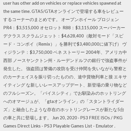
user has other add on vehicles or replace vehicles spawned at
the same time. GTA5/GTAオンラインで登場する車をレビュー
するコーナーのまとめです。 オープンホイール プロジェン
PR4：$3,515,000 オセロット R88：$3,115,000 スーパーカー
デクラス スクラムジェット：$4,628,400（敵対モード「スピ
ード・コンボイ（Remix）」を勝利で$3,480,000に値下げ） ヴ
ィジランテ：$3,750,000 ベネ ストーリー 2004年、アメリカ中
西部 ノースヤンクトン州・ルーデンドルフの銀行で強盗事件が
発生した。 強盗団は警備の攻防を受け仲間を失いながら警察と
のカーチェイスを振り切ったものの、途中貨物列車と接 エキサ
イティング な新しいレースアップデート、新登場の乗り物など
のフルシーズン。「バイスシティ」でお馴染みのホットリング
へのオマージュが、「gtaオンライン」の「スタントライダー
ズ」と融合したような存在のホットリングレースが新たな5台
の車と共に登場します。 Jun 20, 2020 · PS3 FREE ISOs / PKG
Games Direct Links - PS3 Playable Games List - Emulator .