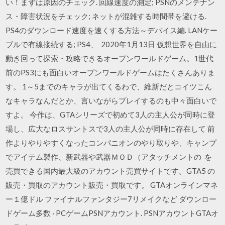
い！まずは原因のチェック. 回線速度の測定; PSNのメンテナン
ス・障害状況をチェック; ネットが混雑する時間帯を避ける.
PS4のダウンロード速度を速くする方法～デバイス編. LANケー
ブルで有線接続する; PS4、 2020年1月13日 仮想世界を自由に
動き回って探索・攻略できるオープンワールドゲーム。1世代
前のPS3にも面白いオープンワールドゲームはたくさんありま
す。 1～5までのキャラが出てくるわで、維新だとコイツこん
なキャラなんだとか、言いながらプレイするのも中々面白いで
すよ。 今作は、GTAシリーズで初めて3人の主人公が同時に登
場し、広大なロスサントスで3人の主人公が同時に存在して 前
作よりやりやすくなったコンパニオンのやり取りや、キャンプ
でアイテム製作、新武器や武器ＭＯＤ（アタッチメントの を
売買できる国内最大級のアカウント売買サイトです。GTA5 の
販売・買取のアカウント販売・買取です。 GTAオンラインマネ
ー１億ドル ファイナルファンタジー7リメイクなど ダウンロー
ドゲーム多数 · PCゲームPSNアカウント. PSNアカウントGTAオ