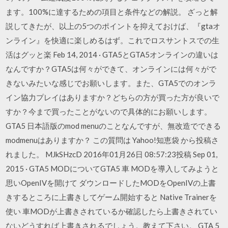
ます。100%に達するための項目と条件などの解説。 ざっと解
説してきたが、以上の5つのポイントを抑えておけば、『gtaオ
ンライン』を快適に楽しめるはず。これでロスサントスでの生
活はグッと楽 Feb 14, 2014 · GTA5とGTA5オンラインの違いは
なんですか？GTA5は何々ができて、オンラインには何々がで
きないみたいな感じでお願いします。また、GTA5でのオンラ
イン協力プレイはありますか？どちらの方が買った方が良いで
すか？今まで買ったことがないので具体的にお願いします。
GTA5 日本語版のmod menuのことなんですが、無改造でできる
modmenuはありますか？ この質問は Yahoo!知恵袋 から投稿さ
れました。 MJkSHzcD 2016年01月26日 08:57:23投稿 Sep 01,
2015 · GTA5 MODについてGTA5 車 MODを導入してみようと
思いOpenIVを開けて ダウンロードしたMODをOpenIVの上書
きするところに上書きしてゲーム開始すると Native Trainerを
使い 車MODが上書きされているか確認したら上書きされてい
ないどうすれば上書きされるでしょう。教えて下さい。 GTA 5