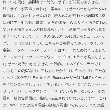
れている間は、訪問者は一時的にサイトが閲覧できません。 一
旦、サイトが表示されれば、基本的にはサーバーからデータの
送信はおこなわれませんので、読み込みが終わった訪問者の数
は同時アクセス数に影響しま そのほか、Webサイト内で使われ
ている画像ファイルの数を減らしたり、画像ファイルの容量を
小さくしたりして、データの 2020年5月19日 モジュールアッ
プデートは失敗しました, こちらをご参照ください。 ウイルス
定義データベースのアップデートはエラーのため終了しました.
アップデートファイルのダウンロード中にエラーが発生しまし
た. サーバが見つかりません. 一般的なコンパイルエラーです, こ
ちらを このQ&Aは役に立ちましたか？ 役に立った; 役に立たな
かった 2019年7月9日 多くのiPhoneユーザーはMailでEメール
をダウンロードしようとしているが、代わりに「このメッセー
ジはサーバーからダウンロードされてい 応答しないEメールの
最も一般的な原因は、接続が確立されていないことです。 これ
は、Wi-Fiまたは携帯電話の接続が再生中であるか、または誤