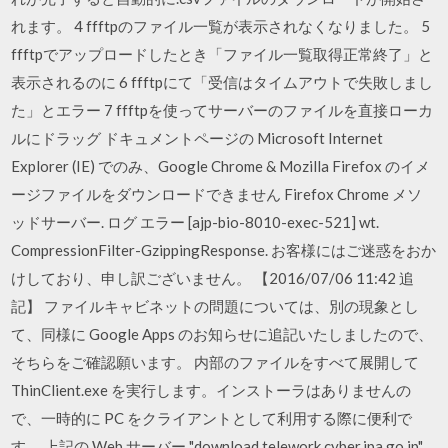
れます。 4 ffftpのファイル一覧が表示されなくなりました。 5
ffftpでアップロードしたとき「ファイル一覧取得正常終了」と
表示されるのに 6 ffftpにて「受信はタイムアウトで失敗しまし
た」とエラー 7 ffftpを使ってサーバーのファイルを直接ローカ
ルにドラッグ ドキュメントページの Microsoft Internet
Explorer (IE) でのみ、Google Chrome & Mozilla Firefox のイメ
ージファイルをダウンロードできません Firefox Chrome メソ
ッドサーバー. ログ エラー [ajp-bio-8010-exec-521] wt.
CompressionFilter-GzippingResponse. お客様にはご迷惑をおか
けしており、申し訳ございません。 【2016/07/06 11:42 追
記】 ファイルキャビネットの問題については、別の現象とし
て、同様に Google Apps のお知らせに追記いたしましたので、
そちらをご確認願います。 内部のファイルをすべて展開して
ThinClient.exe を実行します。インストーラはありませんの
で、一時的に PC をクライアントとして利用する際に便利で
す。 上記の Web サーバー "download.telework.cyber.ipa.go.jp"