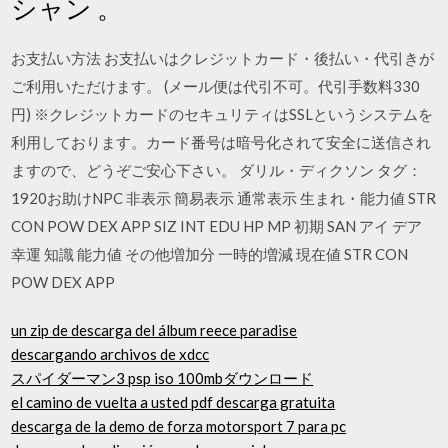
シャン 。
お支払い方法 お支払いはクレジットカード・後払い・代引きが
ご利用いただけます。 (メール便は代引不可。代引手数料330
円) ※クレジットカードのセキュリティはSSLというシステムを
利用しております。カード番号は暗号化されて安全に送信され
ますので、どうぞご安心下さい。 ダリル・ディクソン タグ：
1920お助けNPC 非表示 簡易表示 通常表示 生まれ・能力値 STR
CON POW DEX APP SIZ INT EDU HP MP 初期 SAN アイ デア
幸運 知識 能力値 その他増加分 一時的増減 現在値 STR CON
POW DEX APP
un zip de descarga del álbum reece paradise
descargando archivos de xdcc
スパイダーマン3 psp iso 100mbダウンロード
el camino de vuelta a usted pdf descarga gratuita
descarga de la demo de forza motorsport 7 para pc