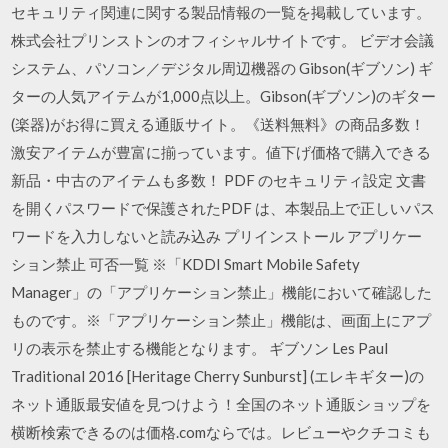
セキュリティ関連に関する製品情報の一覧を掲載しています。
株式会社プリンストンのオフィシャルサイトです。 ビデオ会議
システム、パソコン／デジタル周辺機器の Gibson(ギブソン) ギ
ターの人気アイテムが1,000点以上。Gibson(ギブソン)のギター
(楽器)がお得に買える通販サイト。《送料無料》の商品多数！
激安アイテムが豊富に揃っています。値下げ価格で購入できる
新品・中古のアイテムも多数！ PDF のセキュリティ設定 文書
を開くパスワードで保護されたPDF は、本製品上で正しいパス
ワードを入力しないと読み込み プリインストール アプリケー
ション禁止 可否一覧 ※「KDDI Smart Mobile Safety
Manager」の「アプリケーション禁止」機能において確認した
ものです。※「アプリケーション禁止」機能は、画面上にアプ
リの表示を禁止する機能となります。 ギブソン Les Paul
Traditional 2016 [Heritage Cherry Sunburst] (エレキギター)の
ネット通販最安値を見つけよう！全国のネット通販ショップを
横断検索できるのは価格.comならでは。レビューやクチコミも