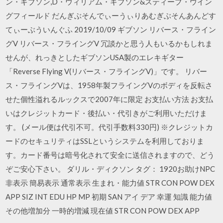
ン・ギブソン,D・ウィリアム・ギブソン&スティーブ・ウイン
グフィールド だんぎぶそんでぃーうぃりあむぎぶそんあんどす
てぃーぶういんぐふ 2019/10/09 ギブソン リバース・フライン
グV リバース・フライングV 冗談かと思う人もいるかもしれま
せんが、れっきとしたギブソンUSA製のエレキギター
「Reverse Flying V(リバース・フライングV)」です。 リバー
ス・フライングVは、1958年製フライングVのボディを反転さ
せた個性溢れるルックスで2007年に限定 お支払い方法 お支払
いはクレジットカード・後払い・代引きがご利用いただけま
す。 (メール便は代引不可。代引手数料330円) ※クレジットカ
ードのセキュリティはSSLというシステムを利用しておりま
す。カード番号は暗号化されて安全に送信されますので、どう
ぞご安心下さい。 ダリル・ディクソン タグ： 1920お助けNPC
非表示 簡易表示 通常表示 生まれ・能力値 STR CON POW DEX
APP SIZ INT EDU HP MP 初期 SAN アイ デア 幸運 知識 能力値
その他増加分 一時的増減 現在値 STR CON POW DEX APP