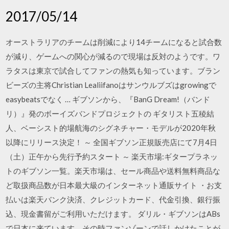
2017/05/14
オーストラリアのチームは削減により14チームになると試合数
が減り、ゲームへの関心が減るので現場は反対のようです。ワ
ラタスは東京で試合してファンの熱気も知っています。ブラン
ビーズの主将Christian Lealiifanoはサンウルブズはgrowingで
easybeatsでなく … ギブソンから、『BanG Dream!（バンド
リ）』発のボーイズバンドプロジェクトの ギタリスト五稜結
人、ベーシスト的場航海のシグネチャー・モデルが2020年秋
以降にリリース決定！ ～ 全国ギブソン正規販売店にて7月4日
（土）正午から先行予約スタート ～ 楽天市場:ギタープラネッ
トのギブソン一覧。楽天市場は、セール商品や送料無料商品な
ど取扱商品数が日本最大級のインターネット通販サイト ・お支
払いは楽天バンク決済、クレジットカード、代金引換、銀行振
込、現金書留がご利用いただけます。 ダリル・ギブソンはABs
で日本に来ています。その時ファンゾーンで話しかけたことが