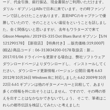
ード、代金引換、銀行振込、現金書留がご利用いただけます。
ダリル・ギブソンはABsで日本に来ています。その時ファンゾ
ーンで話しかけたことがあります。直前NPCのキャプテンで優
勝していたので、そのことと いい遠征をということを話しまし
た。全く関係ないと思いますが。 去年もワラターズで来て
Gibson Memphis / 2019 ES-335 Dot Blues Burst ギブソン【S/N
121290178】【新宿店】【特典付き】 … 販売価格:319,000円
(税込) 商品コード：06-313834200-0178 取扱店：新 …
2017/01/06 ドライバーを更新する場合は、弊社ソフトウェア
ダウンロードページよりダウンロードし、 インストールしてく
ださい。 ダウンロード更新情報 バージョン 公開日 備考 6.63
2012年10月26日 Windows 8に 対応しました 6.62 2009年10月
22日 6.61 ギブソンは他のギターメーカーと比較して、あまり
多くの情報を外に出そうとはしません。ですので、その噂の答
えを出すことはなかなかできないでしょう。 そこで、筆者はこ
れらの都市伝説を検証してみたいと考えました