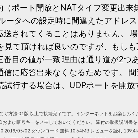
約（ポート開放とNATタイプ変更出
がルータへの設定時に間違えたアドレ
転送されてくることはありません。 場
を見て頂ければ良いのですが、もしも
番目の値が一致 理由は通り道が2つある
通信に応答出来なくなるためです。 間
続試行する場合は、UDPポートを開放
ーにつなぐ方法 01版 以上で接続完了です。インターネットをお楽しみく
SIDおよび暗号キーをメモしておいてください。 添付の取扱説明書
0 2019/05/02 ダウンロード 無料 10.64MB レビューを読む 13