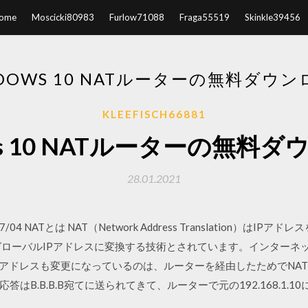
ome
Moscicki80983
Furlow71088
Fraga55519
Skinkle39456
DOWS 10 NATルーターの無料ダウ
KLEEFISCH66881
ws 10 NATルーターの無料
28.01.2021
020/07/04 NATとは NAT（Network Address Translation
グローバルIPアドレスに変換する技術とされています。インターネッ
0 Macアドレスも変更になっているのは、ルーターを経由したためでN
.B.B.B宛てに送られてきて、ルーターで元の192.168.1.10に変 …