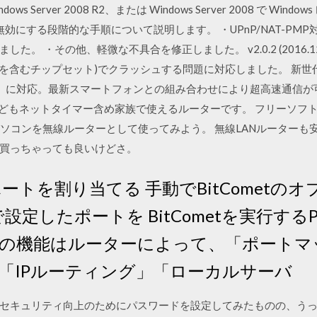
indows Server 2008 R2、または Windows Server 2008 で Wi
を無効にする段階的な手順について説明します。 ・UPnP/NAT-P
 ・その他、軽微な不具合を修正しました。 v2.0.2 (2016.12.
00を含むチップセット)でクラッシュする問題に対応しました。 新
s（理論値）に対応。最新スマートフォンとの組み合わせにより超高速通信が可
もネットタイマー含め家族で使えるルーターです。 フリーソフトVirtual
wsパソコンを無線ルーターとして使ってみよう。 無線LANルーター
買っちゃっても良いけどさ。
にポートを割り当てる 手動でBitCometの
で設定したポートを BitCometを実行す
の機能はルーターによって、「ポートマ
「IPルーティング」「ローカルサーバ
セキュリティ向上のためにパスワードを設定してみたものの、う