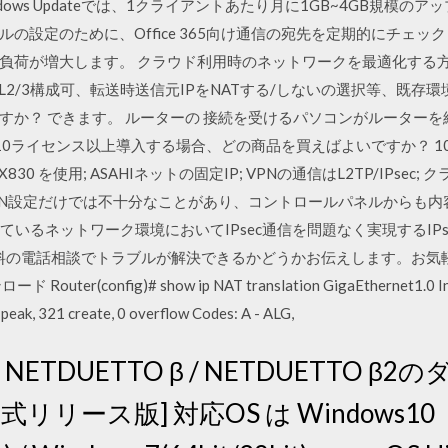
indows Updateでは、1クライアントあたり月に1GB~4GB規模の
の設定のために、Office 365向け通信の宛先を定期的にチェッ
負荷が増大します。 クラウド利用時のネットワークを最適化する方
nderはL2/3構成可、転送時送信元IPをNATする/しないの選択等、既
すか？ できます。 ルーターの 接続を受けるパソコンがルーター
10ライセンス以上導入する場合、どの商品を買えばよいですか？ 10
30 を使用; ASAHIネットの固定IP; VPNの通信はL2TP/IPsec; クラ
0のVPN設定だけでは不十分なことがあり、コントロールパネルからも内
しているネットワーク環境においてIPsec通信を問題なく実現するIP
無料の電話相談でトラブルが解決できるかどうかお伝えします。お気軽 2
config)# show ip NAT translation GigaEthernet1.0 Inter
 peak, 321 create, 0 overflow Codes: A - ALG,
NETDUETTO β / NETDUETTO 
リース版] 対応OS は Windows10（64