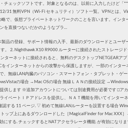
・チェックソフトです。対象となるのは、以前に入力したけど「**
31 無料VPN（Wi-Fi セキュリティ）ソフト一覧。VPNとは、Virtual
）の略で、仮想プライベートネットワークのことを言います。インタ
ンを直接つないだかのようなプラ…
と、本製品の登録、サポート情報の入手、最新のダウンロードとユーザ
2. Nighthawk X10 R9000 ルーターに接続されたストレージド
ーがインターネットに接続されると、無料のデスクトップNETGEARアプリと無料
のPCをインターネットからの攻撃から保護しますが、一部のインターネ
とで、無線LAN内臓のパソコン・スマートフォン・タブレット・ゲー
ndowsVistaの場合 →Mac OSの場合 無線ＬＡＮの接続設定 →Wind
供します ※追加アカウントについては別途費用が必要です □アカ
ライベートＩＰアドレスを提供し、ＮＡＴ機能を用いてインターネット
する 11 ページ. ▽ 初めて無線LANルーターを設置する場合 Windo
上にあるダウンロードした［MagicalFinder for Mac XXX］→［
 を有効にする. チェックするとNATアクセラレータ機能. が有効になり