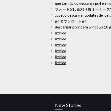
qué tan rápido descarga ps4 en m
フォード515鎌刈り機オーナーズ
¿puedo descargar uodates de jueg
gifダウンロードgif
descargar pixlr para windows 10 g
ikdridd
ikdridd
ikdridd
ikdridd
ikdridd
ikdridd
New Stories