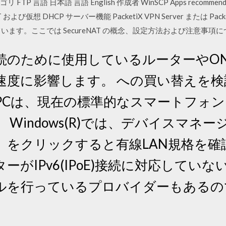
TP 言語 日本語 言語 English 作成者 WinSCP Apps recommended f
 および仮想 DHCP サーバー機能 PacketiX VPN Server または Packe
ています。ここでは SecureNAT の概念、設定方法および注意事項につ
続のために使用しているルーターやO
速度に影響します。 への買い替えを
のPCは、現在の標準的なスマートフォ
 Windows(R)では、デバイスマネ
」をクリックすると有線LAN規格を確
ーがIPv6(IPoE)接続に対応してい
ルを行っているプロバイダーもあるの