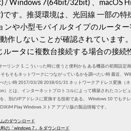
/ Windows 7(64bit/32bit) 、macOS Hig
a(10.12)です。推奨環境は、光回線 一部
ョンや小型モバイルタイプのルーター等
2 が動作しないことが確認されています。 ・
じルータに複数台接続する場合の接続
/20 スポンサーリンク 1. こういった時に使うと便利かも ある機器の初期
、そもそもネットワークにつながっているかを調べたい時 最近、Wi
い時 2017/03/28 2018/01/31 ネットワークアドレス変
s Translation）とは、インターネットプロトコルによって構築された
、別のIPアドレスに変換する技術である。 Windows 10 で
iXiM Play Windows ストア アプリ版の製品情報です。
rdアルバムのダウンロード
無料の「windows 7」をダウンロード