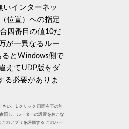
来無いインターネッ
ス（位置）への指定
合四番目の値10だ
万が一異なるルー
とWindows側で
違えてUDP版をダ
する必要がありま
ださい。1 クリック 画面右下の無
を参照し、ルーターの設置をおこな
9.4 k このアプリを評価する このバー