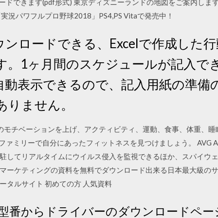
ウンロードできます(pdf形式) 東京ディズニーランドの地図をご案内し
パワフルプロ野球2018」PS4,PS Vitaで発売中！
ンロードできる、Excelで作成した
す。1ヶ月間のスケジュールが記入で
自動表示できるので、記入用紙の準備
ありません。
3/10 あなたのモチベーションを上げ、アクティビティ、運動、食事、体
t ファミリーで自分にあったフィットネスを見つけましょう。 AVG An
駐してリアルタイムにウイルス侵入を監視できるほか、スパイウェ
マーケティングの資料を無料でダウンロード出来る日本最大級のサ
ータルサイト 初めての方 人気資料
型番からドライバーのダウンロードペー