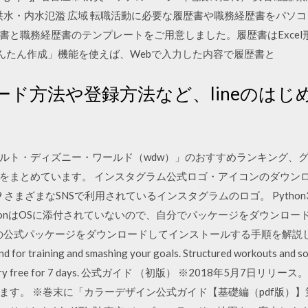
 洪水・内水氾濫 広域 転職活動に必要な履歴書や職務経歴書をパソ
と職務経歴書のテンプレートをご用意しました。履歴書はExcel形
かんたん作成」機能を使えば、Webで入力した内容で履歴書と
ド方法や登録方法など、lineのはじ
ルト・ディズニー・ワールド（wdw）」のおすすめランキング、
をまとめています。 インスタグラム公式ロゴ・アイコンのダウンロ
18.08.29 さまざまなSNSで利用されているインスタグラムのロゴ。 Pytho
は、PythonはOSに添付されていないので、自分でパッケージをダウン
thonの公式パッケージをダウンロードしてインストールする手順を解
d for training and smashing your goals. Structured workouts and so
he pros. Try free for 7 days. 公式ガイド （初版） ※2018年5
ます。 ※巻末に「カラーデザイン公式ガイド【基礎編（pdf版）