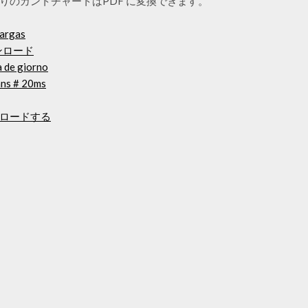
りのガントチャートはPDF に変換できます。
cargas
ンロード
a de giorno
ans # 20ms
ンロードする