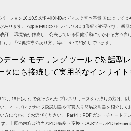
Xバージョン10.10.5以降 400MBのディスク空き容量 国によってはApple 
い場合があります。 Apple Musicのトライアルには登録が必要です
18年3月改訂－ 環境省が作成し、公表している保健活動にかかわる方々
には」「保健指導のあり方」等について紹介しています。
sktop のデータ モデリング ツールで対
ータにも接続して実用的なインサイト
12月18日(火)付で発行された プレスリリースをお持ちの方は、以下か
さい。 インプレッサの取扱説明書や写真入り簡易説明書を紹介して
い方に合わせてお選びください。 Part4：PDF ガントチャート
す。上図の内容は強力のPDF編集・変換・OCRツールPDFeleme