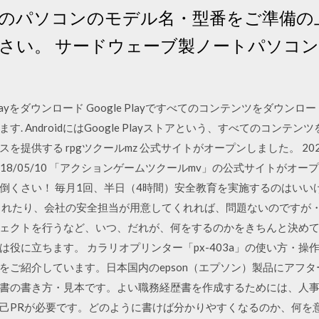
のパソコンのモデル名・型番をご準備の
さい。 サードウェーブ製ノートパソコ
ogle Playをダウンロード Google Playですべてのコンテンツをダウ
. AndroidにはGoogle Playストアという、すべてのコン
提供する rpgツクールmz 公式サイトがオープンしました。 2020
2018/05/10 「アクションゲームツクールmv」の公式サイトがオープン
倒くさい！ 毎月1回、半日（4時間）安全教育を実施するのはいい
くれたり、会社の安全担当が用意してくれれば、問題ないのですが・ 
ェクトを行うなど、いつ、だれが、何をするのかをきちんと決め
役に立ちます。 カラリオプリンター「px-403a」の使い方・
をご紹介しています。日本国内のepson（エプソン）製品にアフ
書の書き方・見本です。よい職務経歴書を作成するためには、人
己PRが必要です。どのように書けば分かりやすくなるのか、何を