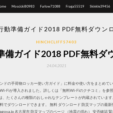
ome
Moscicki80983
Furlow71088
Fraga55519
Skinkle39456
行動準備ガイド2018 PDF無料ダウン
HINCHCLIFF57403
備ガイド2018 PDF無料
24.04.2021
ドの手荷物ロッカー使い方ガイド」に料金や使い方をまとめています。 無
i-Fiが導入されました。詳しくは「無料Wi-Fiのクチコミ」を参
er には、たくさんの種類のおしゃれなテンプレートが内蔵されていま
料でダウンロードできます。 無料 ダウンロード 防災マップの最新
.nagoya.jp 名古屋市 防災マップのページ （地震の揺れ） 安否確認