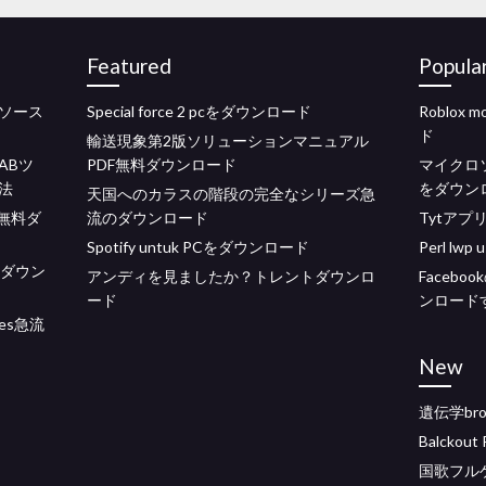
Featured
Popula
ソース
Special force 2 pcをダウンロード
Roblox m
ド
輸送現象第2版ソリューションマニュアル
ABツ
PDF無料ダウンロード
マイクロ
法
をダウン
天国へのカラスの階段の完全なシリーズ急
PDF無料ダ
流のダウンロード
Tytア
Spotify untuk PCをダウンロード
Perl l
料ダウン
アンディを見ましたか？トレントダウンロ
Faceb
ード
ンロード
es急流
New
遺伝学bro
Balcko
国歌フル