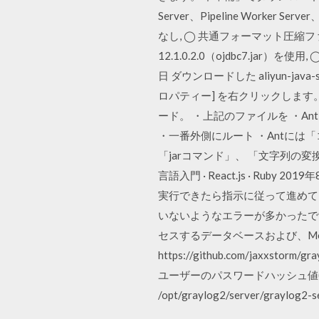
Server、Pipeline Worker
なし, ◯ 共通フォーマット圧縮ファイ
12.1.0.2.0（ojdbc7.jar
日 ダウンロードした aliyun-jav
ロパティー] を右クリックします。 2009年6月
ード。 ・上記のファイルを ・Ant
・一番外側にルート ・Antに
「jarコマンド」、 「文字列の変換」等 MongoD
言語入門 · React.js · Ru
実行できたら指示に従って進めて
いないようなエラーが多かったです。 
セスするデータベースおよび、Mongo
https://github.com/jaxxstorm
ユーザーのパスワードハッシュ値(SHA-256)
/opt/graylog2/server/graylog2-se