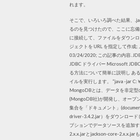
れます。
そこで、いろいろ調べた結果、.j
るのを見つけたので、ここに忘備録
に接続して、ファイルをダウンロード、
ジェクトを URL を指定して作成; メソ
03/24/2020; この記事の内容. JDB
JDBC ドライバー Microsoft JD
る方法について簡単に説明し ある
イルを実行します。 “java -jar C:￥
MongoDBとは、データを非
(MongoDB社)が開発し、
集合を「ドキュメント」(document)と呼
driver-3.4.2.jar）
プションでデータソースを追加するとMongo
2.x.x.jarとjackson-core