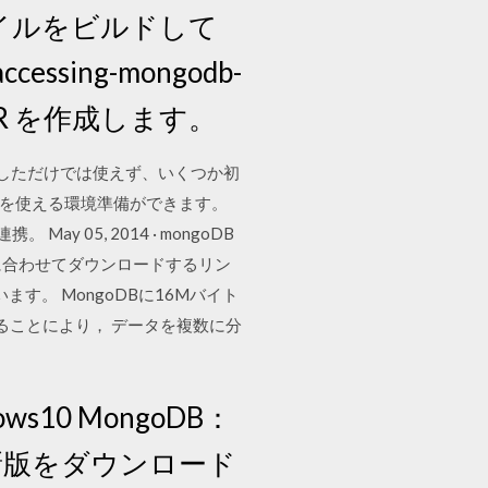
 ファイルをビルドして
essing-mongodb-
JAR を作成します。
トールしただけでは使えず、いくつか初
DB を使える環境準備ができます。
 May 05, 2014 · mongoDB
環境に合わせてダウンロードするリン
ます。 MongoDBに16Mバイト
することにより， データを複数に分
s10 MongoDB：
最新版をダウンロード