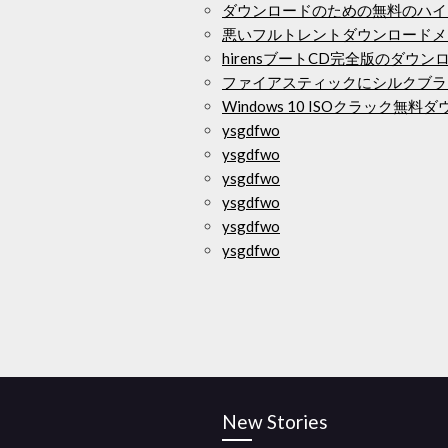
ダウンロードのための無料のハイ
悪いフルトレントダウンロードメ
hirensブートCD完全版のダウン
ファイアスティックにシルクブラ
Windows 10 ISOクラック無料
ysgdfwo
ysgdfwo
ysgdfwo
ysgdfwo
ysgdfwo
ysgdfwo
New Stories