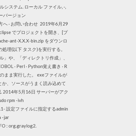
ァイルシステム. ローカル ファイル, -,
イバーバージョン
の方へ · お問い合わせ 2019年6月29
Eclipse でプロジェクトを開き、[プ
he-ant-X.X.X-bin.zip をダウンロ
連の処理(以下 タスク)を実行する。
イル」や、「ディレクトリ作成」、
BOL · Perl · Python覚え書き · R
ドしてそのまま実行した。 exeファイルが
置とか、ソースがうまく読み込めて
 2014年5月16日 サーバーがアク
pm -ivh
rver-0.20.1- 設定ファイルに指定するadmin
-jar
FO : org.graylog2.