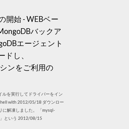
 の開始 - WEBベー
wsのMongoDBバックア
goDBエージェント
ロードし、
想マシンをご利用の
R ファイルを実行してドライバーをイン
shell with 2012/05/18 ダウンロー
解凍しました。 「mysql-
r」という 2012/08/15