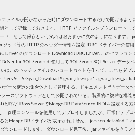
arファイルが開かなかった時にダウンロードするだけで開けるようにな
として記録しておきます。 HTTP でファイルをダウンロードして保
そして保存という流れはおおまかに次のようになります。 java.net.Ht
ッド等の HTTP のヘッダー情報を設定 JDBC ドライバーの使用 Using t
C Driver のダウンロード Download JDBC Driver. このセクションでは、
BC Driver for SQL Server を使用して SQL Server SQL Se
いはこのバッチファイルのショートカットを作って、これをダブルクリック
Users￥…￥Gyao_Download￥gyao_down.jar" ↓ gyao_down_j
定型のデータ構造の集合体として管理する、ドキュメント指向データ
オープンソースソフトウェアとして公開されている。階層的に複雑な構
び JBoss ServerでMongoDB DataSource JNDIを設定する方法。 
をダウンロードし、管理コンソールを使用してデプロイしましたが、正常に
DBドライバが表示されません。 jackson-databind-2.x.x.jarの他
-2.x.x.jarもダウンロードします。 ダウンロード完了後、jarファイルをクラスパ