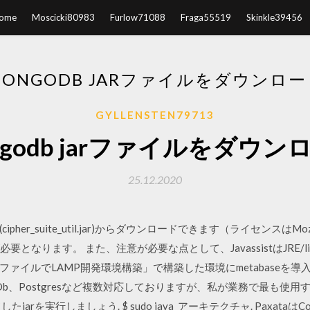
ome
Moscicki80983
Furlow71088
Fraga55519
Skinkle39456
MONGODB JARファイルをダウンロー
GYLLENSTEN79713
ngodb jarファイルをダウン
25.12.2020
her_suite_util.jar)からダウンロードできます（ライセンスはMozilla 
が必要となります。 また、注意が必要な点として、JavassistはJRE/li
ファイルでLAMP開発環境構築」で構築した環境にmetabaseを導
goDb、Postgresなど複数対応しておりますが、私が業務で最も使用
実行しましょう. $ sudo java アーキテクチャ. PaxataはCore Ser