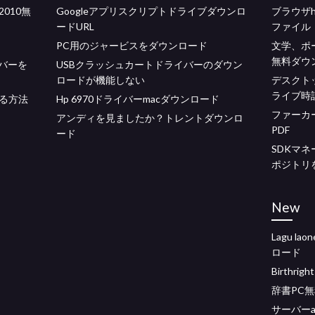
010無
Googleアプリスクリプトドライブダウンロ
ブラウザ
ードURL
ファイル
PC用のジャービスをダウンロード
文学、ポ
無料ダウ
バーを
USBクラッシュカートドライバーのダウン
ロードが機能しない
デスクト
ライブ時
る方法
Hp 6970ドライバーmacダウンロード
ファーカ
アンディを見ましたか？トレントダウンロ
PDF
ード
SDKマネ
ポジトリ
New
Lagu l
ロード
Birthri
辞書PC
サーバーan