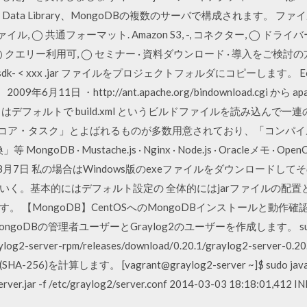
 Server、Data Library、MongoDBの複数のサーバで構成されます。 フ
ル, ◯ 共通フォーマット. Amazon S3, -, コネクター, ◯ ドラ
）を使用, ◯ クエリー利用可, ◯ セミナー · 資料ダウンロード · 導入をご検討
a-sdk- < xxx .jar ファイルをプロジェクトフォルダにコピーします。 
11日 ・http://ant.apache.org/bindownload.cgi から apac
 はデフォルトで build.xml というビルドファイルを読み込んで一
は「コア・タスク」とよばれるものが多数用意されており、「コンパ
B · Mustache.js · Nginx · Node.js · Oracleメモ · OpenCO
by 2019年8月7日 私の場合はWindows版のexeファイルをダウンロー
いく。基本的にはデフォルト設定の 全体的にはjarファイルの配
【MongoDB】CentOSへのMongoDBインストールと動作確認.
DBの管理者ユーザーとGraylog2のユーザーを作成します。 sudo r
/graylog2-server-rpm/releases/download/0.20.1/graylog2-se
を計算します。 [vagrant@graylog2-server ~]$ sudo java 
rver.jar -f /etc/graylog2/server.conf 2014-03-03 18:18:01,412 IN