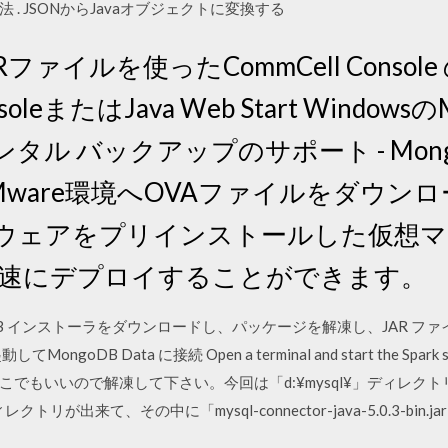
. JSONからJavaオブジェクトに変換する
ARファイルを使ったCommCell Console
nsoleまたはJava Web Start Windo
タル バックアップのサポート - Mon
Mware環境へOVAファイルをダウン
 ソフトウェアをプリインストールした仮
境に迅速にデプロイすることができます。
or MongoDB インストーラをダウンロードし、パッケージを解凍し、JA
MongoDB Data に接続 Open a terminal and start the Spark 
もいいので解凍して下さい。今回は「d:¥mysql¥」ディレクトリに
ディレクトリが出来て、その中に「mysql-connector-java-5.0.3-bin.ja