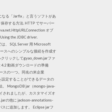
る「Jarfix」と言うソフトがあ
存する方法. HTTP でサーバー
tpURLConnection オブ
he JDBC driver.
 SQL Server 用 Microsoft
rver データベースへのシンプルな接続を作成す
してgyao_down.jarファ
ar.bat 4.2 動画ダウンロードの準備
ベースの一つ。同名の米企業
造を設定することができるデータの
MongoDB jar（mongo-java-
デプロイされましたが、カスタマイズオ
に jackson-annotations-
スに追加します。 Eclipse jarフ