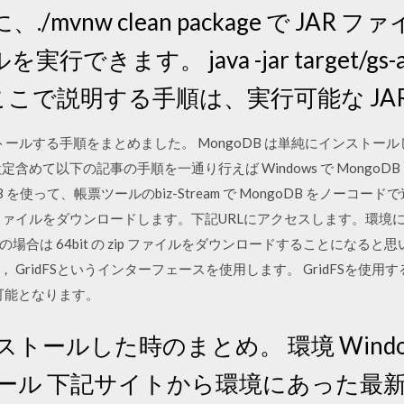
mvnw clean package で JAR
できます。 java -jar target/gs-acc
1.0.jar ここで説明する手順は、実行可能な 
 にインストールする手順をまとめました。 MongoDB は単純にインス
含めて以下の記事の手順を一通り行えば Windows で Mongo
ngoDB を使って、帳票ツールのbiz-Stream で MongoDB をノーコードで連携。
 zip ファイルをダウンロードします。下記URLにアクセスします。
合は 64bit の zip ファイルをダウンロードすることになると思い
GridFSというインターフェースを使用します。 GridFSを使用
が可能となります。
ンストールした時のまとめ。 環境 Window
ンストール 下記サイトから環境にあった