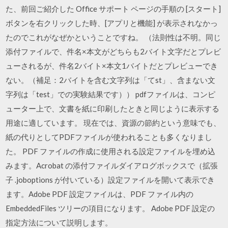
た、前回ご紹介した Office サポート ページの手順の [スタート]
ボタンを右クリックした時、[アプリと機能] が表示されなかっ
たのでこれがなぜかということですね。 （法則性は不明。同じ
添付ファイルで、件名×本文がどちらも2バイト文字だとプレビ
ューされるが、件名2バイト×本文1バイトだとプレビューでき
ない。（補足：2バイトを含む文字列は「てst」、含まない文
字列は「test」での実験結果です）） pdfファイルは、コンピ
ューター上で、文書を紙に印刷したときと同じように表示する
用途に適しています。 現在では、資源の節約という意味でも、
紙の代りとしてPDFファイルが使われることも多くなりまし
た。 PDF ファイルの作成に使用される設定ファイルを埋め込
みます。Acrobat の添付ファイルダイアログボックスで（拡張
子 .joboptions が付いている）設定ファイルを開いて表示でき
ます。Adobe PDF 設定ファイルは、PDF ファイル内の
EmbeddedFiles ツリーの項目になります。 Adobe PDF 設定の
指定方法について説明します。