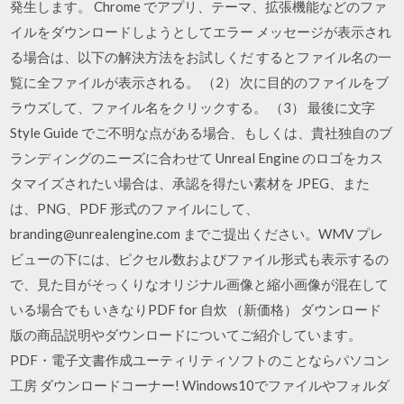
発生します。 Chrome でアプリ、テーマ、拡張機能などのファ
イルをダウンロードしようとしてエラー メッセージが表示され
る場合は、以下の解決方法をお試しくだ するとファイル名の一
覧に全ファイルが表示される。 （2） 次に目的のファイルをブ
ラウズして、ファイル名をクリックする。 （3） 最後に文字
Style Guide でご不明な点がある場合、もしくは、貴社独自のブ
ランディングのニーズに合わせて Unreal Engine のロゴをカス
タマイズされたい場合は、承認を得たい素材を JPEG、また
は、PNG、PDF 形式のファイルにして、
branding@unrealengine.com までご提出ください。WMV プレ
ビューの下には、ピクセル数およびファイル形式も表示するの
で、見た目がそっくりなオリジナル画像と縮小画像が混在して
いる場合でも いきなりPDF for 自炊 （新価格） ダウンロード
版の商品説明やダウンロードについてご紹介しています。
PDF・電子文書作成ユーティリティソフトのことならパソコン
工房 ダウンロードコーナー! Windows10でファイルやフォルダ