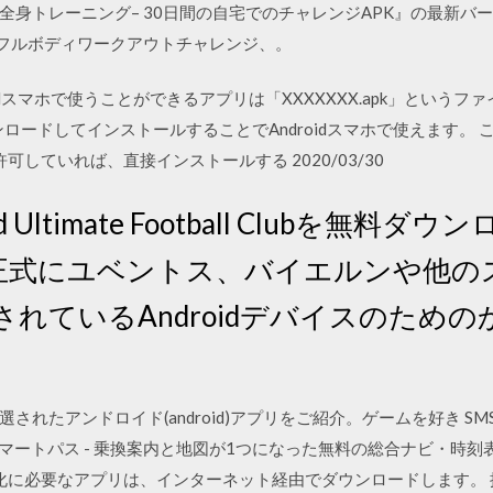
roid用『全身トレーニング– 30日間の自宅でのチャレンジAPK』の最新バ
のフルボディワークアウトチャレンジ、。
21 Androidスマホで使うことができるアプリは「XXXXXXX.apk」
ダウンロードしてインストールすることでAndroidスマホで使えます。 
許可していれば、直接インストールする 2020/03/30
roid Ultimate Football Clubを無料ダウ
lub は、正式にユベントス、バイエルンや
れているAndroidデバイスのため
されたアンドロイド(android)アプリをご紹介。ゲームを好き S
r auスマートパス - 乗換案内と地図が1つになった無料の総合ナビ・時
本語化に必要なアプリは、インターネット経由でダウンロードします。