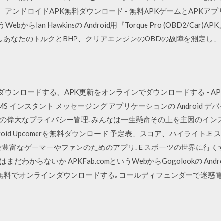
 アンドロイドAPK無料ダウンロード - 無料APKゲームとAPKアプリ：モ
というWebからIan Hawkinsの Android用『Torque Pro (OBD2/Ca
なたのトルクとBHP、クリアエンジンのOBDの故障を測定し、Goog
ンロードする、APK更新をオンラインでダウンロードする - APKPure.com
SMS インスタント メッセージング アプリケーションの Android
の偉大なプライバシー管理. みんなは一生懸命その上を主因のイン
 - Android Upcomerを無料ダウンロード 予定表、スコア、ハイライ
 、経験豊富なゲーマーやファンのためのアプリ. E スポーツの世界に
わからないか APKFab.comというWebからGogolookの An
.8 を無料でオンラインダウンロードする｡コールディフェンダーで迷