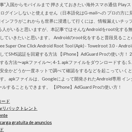
入国からモバイルまで 押さえておきたい海外スマホ通信 Playストア
）にログインしないと使えません（日本語化はG-mailへの プロの方
信インフラがこれからも世界に浸透して行くには、情報漏えいチップ埋
化している人がいると思いますが、本記事ではそんなAndroidをroot化す
ていきたいと思います。 Androidのroot化をすると普段見る
e Super One Click Android Root Tool (Apk) · Towelroot 3.
S認証を回避する方法 【iPhone】AdGuard Proの使い方！ 2019
法〜apkファイル〜; 4-1. apkファイルをダウンロードする; 
安全かどうか一度ネットで調べて確認をするなどを起こっていくと個
apkファイルは、Googleによって開発されたAndroid専用 
することもできます。 【iPhone】AdGuard Proの使い方！
ロード
vリパックトレント
ente
scarga gratuita de anuncios
ド