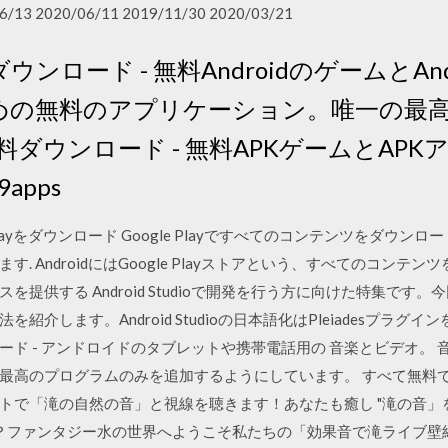
6/13 2020/06/11 2019/11/30 2020/03/21
ダウンロード - 無料AndroidのゲームとA
のための無料のアプリケーション。唯一の最高の
ダウンロード - 無料APKゲームとAPKア
 9apps
ogle Playをダウンロード Google Playですべてのコンテンツをダウ
. AndroidにはGoogle Playストアという、すべてのコン
提供する Android Studioで開発を行う方に向けた特集です
介します。Android Studioの日本語化はPleiadesプラグ
ド - アンドロイドのタブレットや携帯電話用の 音楽とビデオ。 
最高のプログラムのみを追加するようにしています。 すべて無料で
トで「滝の自然の音」と視線を聴きます！あなたも癒し "滝の音」
ファンタジー水の世界へようこそ私たちの「効果音で滝ライブ壁紙 "をし