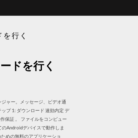
ードを行く
ンロードを行く
。 無料のメッセンジャー。メッセージ、ビデオ通
プ 1: ダウンロード 速効内定 デ
作保証 。 ファイルをコンピュー
てのAndroidデバイスで動作しま
dの電話のための無料のアプリケーショ