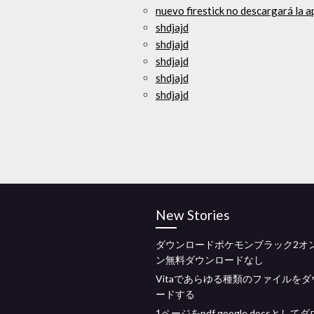
nuevo firestick no descargará la a
shdjajd
shdjajd
shdjajd
shdjajd
shdjajd
New Stories
ダウンロードポケモンブラック2オ
ン無料ダウンロードなし
Vitaであらゆる種類のファイルを
ードする
1ページをpdf google docsとして