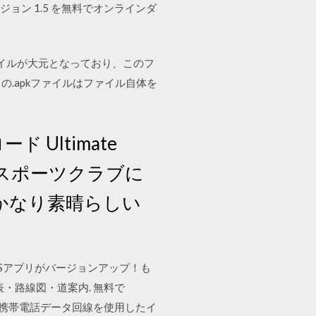
ージョン 1.5 を無料でオンラインダ
というファイルが大元となっており、このフ
この.apkファイルはファイル自体を
ンロード Ultimate
他のスポーツクラブに
のかなり素晴らしい
MSアプリがバージョンアップ！も
刻表・路線図・道案内. 無料で
 携帯電話データ回線を使用したイ