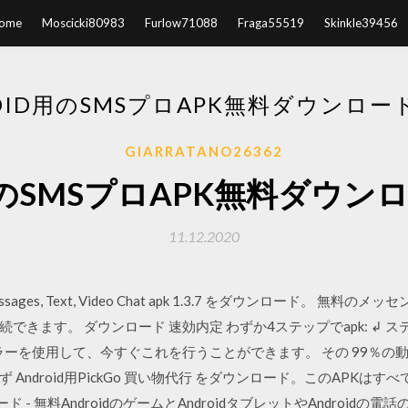
ome
Moscicki80983
Furlow71088
Fraga55519
Skinkle39456
OID用のSMSプロAPK無料ダウンロ
GIARRATANO26362
d用のSMSプロAPK無料ダウ
11.12.2020
ee Messages, Text, Video Chat apk 1.3.7 をダウンロード
きます。 ダウンロード 速効内定 わずか4ステップでapk: ↲ ステッ
ラーを使用して、今すぐこれを行うことができます。 その 99％の動
ndroid用PickGo 買い物代行 をダウンロード。このAPKはすべ
ード - 無料AndroidのゲームとAndroidタブレットやAndroi