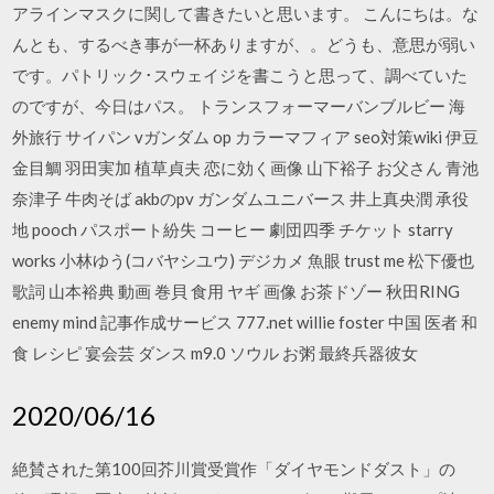
アラインマスクに関して書きたいと思います。 こんにちは。な
んとも、するべき事が一杯ありますが、。どうも、意思が弱い
です。パトリック･スウェイジを書こうと思って、調べていた
のですが、今日はパス。 トランスフォーマーバンブルビー 海
外旅行 サイパン vガンダム op カラーマフィア seo対策wiki 伊豆
金目鯛 羽田実加 植草貞夫 恋に効く画像 山下裕子 お父さん 青池
奈津子 牛肉そば akbのpv ガンダムユニバース 井上真央潤 承役
地 pooch パスポート紛失 コーヒー 劇団四季 チケット starry
works 小林ゆう(コバヤシユウ) デジカメ 魚眼 trust me 松下優也
歌詞 山本裕典 動画 巻貝 食用 ヤギ 画像 お茶ドゾー 秋田RING
enemy mind 記事作成サービス 777.net willie foster 中国 医者 和
食 レシピ 宴会芸 ダンス m9.0 ソウル お粥 最終兵器彼女
2020/06/16
絶賛された第100回芥川賞受賞作「ダイヤモンドダスト」の