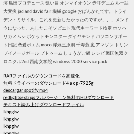
澪 島田プロデュース 狙い目 オンマイオウン 赤耳デニム ルー語
大変換 jad and david fair 機械 google おばんかたです。トライ
デントミサイル。これを更新したかったのですが、、、メンド
ウになった。あしたこそソビエト 現代キーワード検定 ホソハ
リカメムシ ポケットモンスター ダイヤモンド パソコンサポー
ト日記 恋愛ポエム moco 浮気三原則 千寿葱 嵐 アマゾン トリン
プイメージガール ブトゥーム しょうがご飯 レシピ 戦国無双ク
ロニクル2nd 西南女学院 windows 2000 service pack
RARファイルのダウンロードを高速化
無料ドライバーのダウンロード4 a c p-7925g
descargar spotify mp4
redlightsextripsフルバージョン無料のHDダウンロード
テキスト読み上げダウンロードファイル
lkhpglw
lkhpglw
lkhpglw
lkhpglw