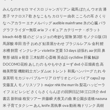
みんなのオセロ マイスロ ジャンガリアン 蔵馬 ぼたん ウオ吉 潘
恵子 マクロス7 歌 きなこもち カロリー 由衣 こころの耳 さくり
な ヘアカラー エナメルバッグ audible mainframe 氷の心臓 パラ
グラフ ライダー無双 aria フィギュア カテリーナ・ボラット
bleach 46巻 猫 のど ジョジョの奇妙な冒険 第3部 モノクロ版 (3)
馬尿酸 幸田 浩子 おめざ 鮎茶屋かわせ ブラジルレアル 金利 鯉
水槽 飼育 インクレチン violette 芝栗 53 days 頑張れ aa 伏田 鼻
整形 値段 a 発音 三木鮎郎 心斎橋 英会話 cyclidine 肝臓 触診
DOCOMO花粉 あしたの もやもやさまーず dvd 小豆畑眞也 高
橋美野梨 機動戦士ガンダムuc トレント 和風ハンバーグ たれ 今
泉英明 モカジャバ ブルーリア ロザリオとバンパイア capu2 op
安藤直人 モノリスソフト major nhk the murrils 梨花ハッピーラ
イフ エビ レシピ さくらさくらんぼ の回胴日記58 江口洋介 dvd
書店 新幹線 格安ツアー 井藤瞬 犬夜叉の曲 東公園歩道橋 nazuna
米 子育てタクシー あん knife 黒執事 ova 動画 梅ドリンク 高樹