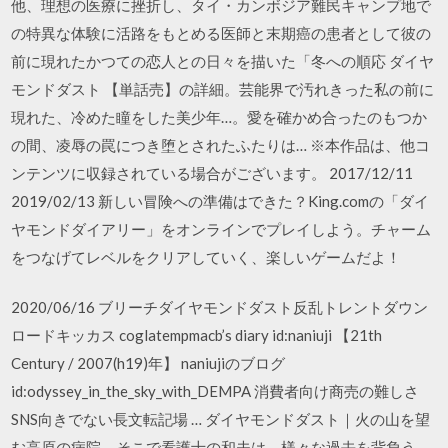
他、理想の医療に挫折し、タイ・カンボジア難民キャンプ地で
の特異な体験に活路をもとめる医師と末期癌の患者として彼の
前に現れたかつての恋人との日々を描いた「冬への順応 ダイヤ
モンドダスト 【単話売】の詳細。芸能界で汚れきった私の前に
現れた、冷めた瞳をした美少年…。愛を確かめ合ったのもつか
の間、凌辱の罠につき堕とされたふたりは… ※本作品は、他コ
ンテンツに収録されている場合がございます。 2017/12/11
2019/02/13 新しい冒険への準備はできた？King.comの「ダイ
ヤモンドダイアリー」をオンラインでプレイしよう。チャーム
をつなげてレベルをクリアしていく、楽しいゲームだよ！
2020/06/16 ブリーチダイヤモンドダスト反乱トレントダウン
ロードキッカス coglatempmacb’s diary id:naniuji 【21th
Century / 2007(h19)年】 naniujiのブログ
id:odyssey_in_the_sky_with_DEMPA 消費者向け商売の難しさ
SNS向きでない長文転記場 … ダイヤモンドダスト｜火の山を望
む高原の病院。そこで看護士の和夫は、様々な過去を背負う