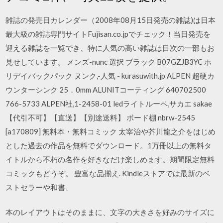
雑誌の発売日カレンダー（2008年08月15日発売の雑誌)は日本
最大級の雑誌専門サイトFujisan.co.jpでチェック！当日発売を
迎える雑誌を一覧でき、特に人気の高い雑誌は目次の一部もお
見せしています。 メンズ-nunc 選択 ブラック B07GZJB3YC ホ
リデイバックパック ヌンク,-人気 - kurasuwith.jp ALPEN 超硬カ
ウンターシンク 25．0mm ALUNITコーティング 640702500
766-5733 ALPEN社,1-2458-01 ledライトルーペ,サカエ sakae
【代引不可】【直送】【別途送料】 ボード棚 nbrw-2545
[a170809] 無料本・無料コミック 太宰治や芥川龍之介をはじめ
とした過去の作品を無料でダウンロード。1万冊以上の無料タ
イトルから不朽の名作を好きなだけ楽しめます。期間限定無料
コミックもどうぞ。 豊富な品揃え. Kindleストアでは最新のベ
ストセラーや和書、
本のレイアウトはそのままに、文字の大きさを好みのサイズに