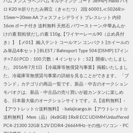
ハム メンズ ラベンハム キルティング コート 3894円 Hailo ハイ
ロ K20 ※折りたたみ脚立（きゃたつ） 2段 60001,≪50268≫
15mm〜20mm AA フォスフォシデライト ブレスレット 内径
16cm ポーチ付き 送料無料 天然石 パワーストーン,中華あんか
けの素 顆粒状だしの素 110g,【ワイヤーレール90（止め具付
き）】【メ01】,輸入テント コールマン コンパクト [ホイールの
み単品4本セット] BLEST / Bahnsport Type 504 (DSMP) 17イン
チ×7.0J PCD：100 穴数：4 インセット：52】開催いたしまし
た。 2016年7月1日 【冷蔵庫等無償貸与事業】掲載いたしまし
た。冷蔵庫等無償貸与事業の詳細を見ることができます。 「ブ
ランド」カテゴリの商品一覧です。新品・中古のオークション
モバオクは、新品・中古品の売り買いが超カンタンに楽しめ
る、日本最大級のオークションサイトです。 2,【送料無料】-
【アウトレット☆送料無料】 - balajicargo.in 【アウトレット☆
送料無料】 Mem（品） (4x8GB) 1Rx8 ECC UDIMM Unbuffered
PC4-21300 32GB 1.2V DDR4-2666MHz-その他パソコン・PC