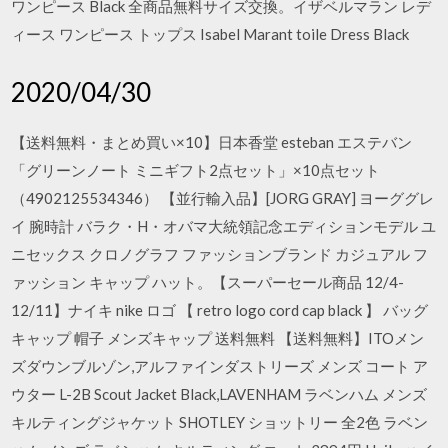
ワンピース Black 全商品無料サイズ交換。イザベルマラン レデ
ィース ワンピース トップス Isabel Marant toile Dress Black
2020/04/30
【送料無料・まとめ買い×10】日本香堂 esteban エステバン
「グリーンノート ミニギフト2点セット」×10点セット
（4902125534346） 【並行輸入品】[JORG GRAY] ヨーググレ
イ 腕時計 バラク・H・オバマ大統領記念エディションモデル ユ
ニセックス クロノグラフ ファッションブランド カジュアル フ
ァッション キャップ ハット。【スーパーセール商品 12/4-
12/11】ナイキ nike ロゴ 【 retro logo cord cap black 】 バッグ
キャップ 帽子 メンズキャップ 送料無料 【送料無料】ITOメン
ズダウンブルゾン,アルファインダストリーズ メンズ コート ア
ウター L-2B Scout Jacket Black,LAVENHAM ラベンハム メンズ
キルティングジャケット SHOTLEY ショットリー 全2色 ラベン