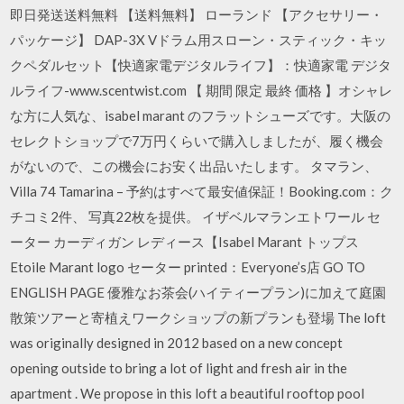
即日発送送料無料 【送料無料】 ローランド 【アクセサリー・
パッケージ】 DAP-3X Vドラム用スローン・スティック・キッ
クペダルセット【快適家電デジタルライフ】：快適家電 デジタ
ルライフ-www.scentwist.com 【 期間 限定 最終 価格 】オシャレ
な方に人気な、isabel marant のフラットシューズです。大阪の
セレクトショップで7万円くらいで購入しましたが、履く機会
がないので、この機会にお安く出品いたします。 タマラン、
Villa 74 Tamarina – 予約はすべて最安値保証！Booking.com：ク
チコミ2件、 写真22枚を提供。 イザベルマランエトワール セ
ーター カーディガン レディース【Isabel Marant トップス
Etoile Marant logo セーター printed：Everyone’s店 GO TO
ENGLISH PAGE 優雅なお茶会(ハイティープラン)に加えて庭園
散策ツアーと寄植えワークショップの新プランも登場 The loft
was originally designed in 2012 based on a new concept
opening outside to bring a lot of light and fresh air in the
apartment . We propose in this loft a beautiful rooftop pool