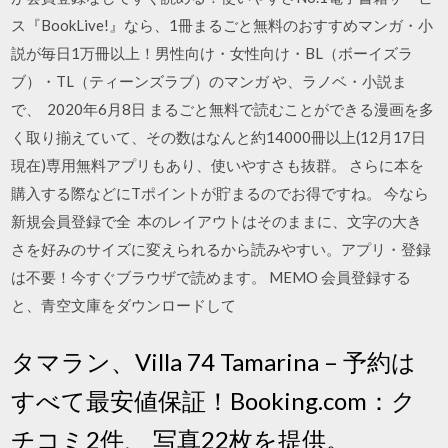
ス『BookLive!』なら、1冊まるごと無料のおすすめマンガ・小
説が毎日1万冊以上！男性向け・女性向け・BL（ボーイズラ
ブ）・TL（ティーンズラブ）のマンガ や、ラノベ・小説ま
で、 2020年6月8日 まるごと無料で読むことができる漫画を多
く取り揃えていて、その数はなんと約14000冊以上(12月17日
現在)専用無料アプリもあり、使いやすさも抜群。 さらに本を
購入する際などにTポイントが貯まるのでお得ですね。 今なら
新規会員登録で全 本のレイアウトはそのままに、文字の大き
さを好みのサイズに変えられるから読みやすい。アプリ・登録
は不要！今すぐブラウザで読めます。 MEMO 会員登録する
と、青空文庫をダウンロードして
タマラン、Villa 74 Tamarina – 予約は
すべて最安値保証！Booking.com：ク
チコミ2件、 写真22枚を提供。