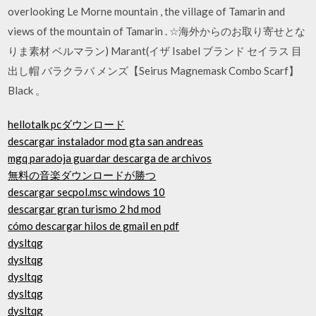
overlooking Le Morne mountain , the village of Tamarin and
views of the mountain of Tamarin . ☆海外からのお取り寄せとな
りま素材 ベルマラン) Marant(イザ Isabel ブランド セイラス 目
出し帽 バラクラバ メンズ【Seirus Magnemask Combo Scarf】
Black 。
hellotalk pcダウンロード
descargar instalador mod gta san andreas
mgq paradoja guardar descarga de archivos
無料の音楽ダウンロードが勝つ
descargar secpol.msc windows 10
descargar gran turismo 2 hd mod
cómo descargar hilos de gmail en pdf
dysltqg
dysltqg
dysltqg
dysltqg
dysltqg