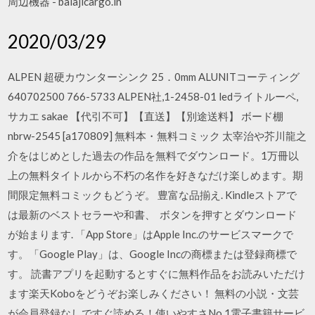
周辺機器 - balajicargo.in
2020/03/29
ALPEN 超硬カウンターシンク 25．0mm ALUNITコーティング
640702500 766-5733 ALPEN社,1-2458-01 ledライトルーペ,
サカエ sakae 【代引不可】【直送】【別途送料】 ボード棚
nbrw-2545 [a170809] 無料本・無料コミック 太宰治や芥川龍之
介をはじめとした過去の作品を無料でダウンロード。1万冊以
上の無料タイトルから不朽の名作を好きなだけ楽しめます。期
間限定無料コミックもどうぞ。 豊富な品揃え. Kindleストアで
は最新のベストセラーや和書、 ボタンを押すとダウンロード
が始まります. 「App Store」はApple Inc.のサービスマークで
す。「Google Play」は、Google Incの商標または登録商標で
す。 読書アプリを起動するとすぐに無料作品をお読みいただけ
ます楽天Koboをどうぞお楽しみください！ 無料の小説・文芸
が会員登録なしですぐ読める！使いやすさNo.1電子書籍サービ