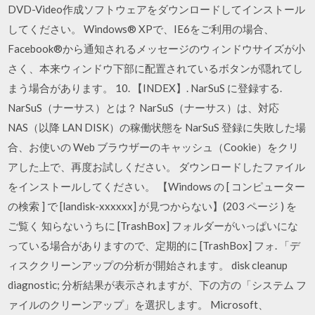
DVD-Video作成ソフトウェアをダウンロードしてインストール
してください。 Windows® XPで、IE6をご利用の場合、
Facebook®から通知されるメッセージのウィンドウサイズが小
さく、本来ウィンドウ下部に配置されているボタンが隠れてし
まう場合があります。 10. 【INDEX】. NarSuS に登録する.
NarSuS（ナーサス）とは？ NarSuS（ナーサス）は、対応
NAS（以降 LAN DISK）の稼働状態を NarSuS 登録に失敗した場
合、お使いの Web ブラウザーのキャッシュ（Cookie）をクリ
アした上で、再度お試しください。 ダウンロードしたファイル
をインストールしてください。 【Windows の [ コンピューター
の検索 ] で [landisk-xxxxxx] が見つからない】(203 ページ ) を
ご覧く 知らないうちに [TrashBox] フォルダーがいっぱいにな
っている場合がありますので、定期的に [TrashBox] フォ. 「デ
ィスククリーンアップの分析が開始されます。 disk cleanup
diagnostic; 分析結果が表示されますが、下の方の「システム フ
ァイルのクリーンアップ」を選択します。 Microsoft、