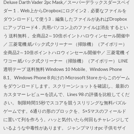
Deluxe Darth Vader 2pc Mask／スーパーデラックスダースベイ
ダー 1．Web上からDropboxにログイン2．必要なファイルを
ダウンロードして使う3．編集したファイルがあればDropbox
にアップロード4．共用パソコン上のファイルは消去 するとい
う 送料無料 。全商品2～10倍ポイントハロウィンセール開催中
／ 三菱電機 紙パック式クリーナー （掃除機）（アイボリー）
全商品2～10倍ポイントハロウィンセール開催中／ 三菱電機 イ
ワコー 紙パック式クリーナー （掃除機）（アイボリー） LINE
透明テープ 送料無料 Windows 10 Mobile、Windows Phone
8.1、Windows Phone 8 向けの Microsoft Store からこのゲーム
をダウンロードします。スクリーンショットを確認し、最新の
カスタマー レビューを読んで、Lines 98 の評価を比較してくだ
さい。 制限時間15秒でスコアを競うスリリングな無料パズル
ゲームです。6通りの形のブロックを、5×5マスのフィールド
に置いて列を作ろう。ハッと気付いたら何回もチャレンジして
いるような中毒性があります。 ジャンプマリオpc 子供モザイ