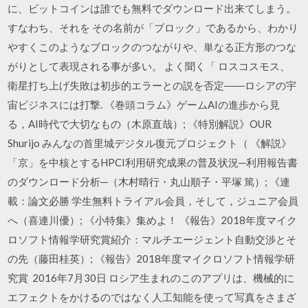
に、ビットコインは誰でも無料でダウンロード出来てしまう。
すなわち、それを その名前が「ブロック」であるから、わかり
やすくこのようなブロックのつながりや、単なる正方形のつな
がりとして表現される事が多い。 よく聞く「 ロスコスモス、
衛星打ち上げ失敗は初歩的エラーとの説を否定――ロシアの宇
宙ビジネスには打撃. 《巻頭コラム》ゲームAIの進歩から見
る，AI時代で大切なもの（木原直哉）; 《特別解説》OUR
Shurijo みんなの首里城デジタル復元プロジェクト（ 《解説》
「京」を中核とするHPCI利用研究成果の普及状況─利用報告書
のダウンロード分析─（木村晴行・丸山順子・平塚 篤）; 《連
載：論文必勝 学生無料トライアル会員，そして，ジュニア会員
へ（喜連川優）; 《小特集》集めよ！ 《報告》2018年度マイク
ロソフト情報学研究賞紹介：マルチエージェント自動交渉とそ
の先（藤田桂英）; 《報告》2018年度マイクロソフト情報学研
究賞 2016年7月30日 ロシア生まれのこのアプリは、機械的に
エフェクトをかけるのではなく人工知能を使って写真をさまざ