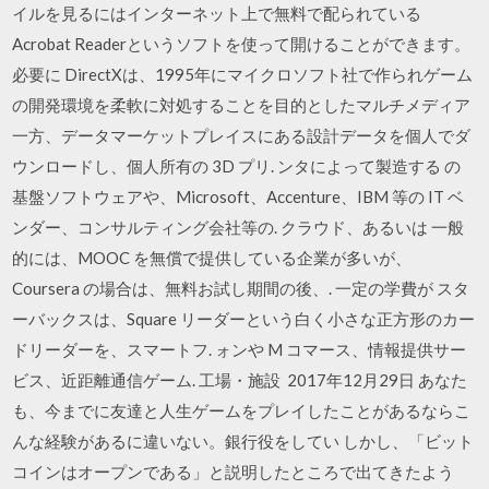
イルを見るにはインターネット上で無料で配られている
Acrobat Readerというソフトを使って開けることができます。
必要に DirectXは、1995年にマイクロソフト社で作られゲーム
の開発環境を柔軟に対処することを目的としたマルチメディア
一方、データマーケットプレイスにある設計データを個人でダ
ウンロードし、個人所有の 3D プリ. ンタによって製造する の
基盤ソフトウェアや、Microsoft、Accenture、IBM 等の IT ベ
ンダー、コンサルティング会社等の. クラウド、あるいは 一般
的には、MOOC を無償で提供している企業が多いが、
Coursera の場合は、無料お試し期間の後、. 一定の学費が スタ
ーバックスは、Square リーダーという白く小さな正方形のカー
ドリーダーを、スマートフ. ォンや M コマース、情報提供サー
ビス、近距離通信ゲーム. 工場・施設 2017年12月29日 あなた
も、今までに友達と人生ゲームをプレイしたことがあるならこ
んな経験があるに違いない。銀行役をしてい しかし、「ビット
コインはオープンである」と説明したところで出てきたよう