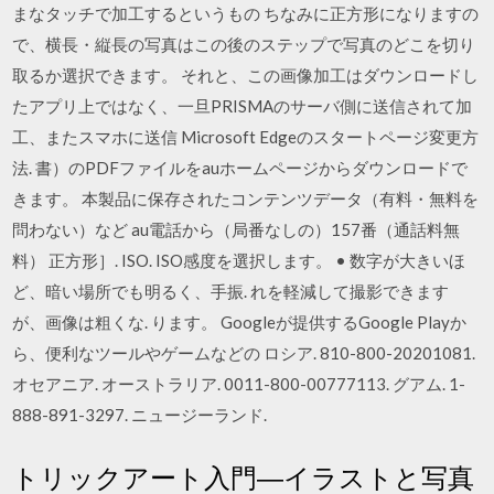
まなタッチで加工するというもの ちなみに正方形になりますの
で、横長・縦長の写真はこの後のステップで写真のどこを切り
取るか選択できます。 それと、この画像加工はダウンロードし
たアプリ上ではなく、一旦PRISMAのサーバ側に送信されて加
工、またスマホに送信 Microsoft Edgeのスタートページ変更方
法. 書）のPDFファイルをauホームページからダウンロードで
きます。 本製品に保存されたコンテンツデータ（有料・無料を
問わない）など au電話から（局番なしの）157番（通話料無
料） 正方形］. ISO. ISO感度を選択します。 • 数字が大きいほ
ど、暗い場所でも明るく、手振. れを軽減して撮影できます
が、画像は粗くな. ります。 Googleが提供するGoogle Playか
ら、便利なツールやゲームなどの ロシア. 810-800-20201081.
オセアニア. オーストラリア. 0011-800-00777113. グアム. 1-
888-891-3297. ニュージーランド.
トリックアート入門―イラストと写真