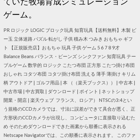
ていた牧場育成シミュレーション
ゲーム。
PR ロジック LOGIC ブロック玩具 知育玩具【送料無料】木製 ビ
ー玉 立体迷路 パズル 転がし 子供 積み木 つみき おもちゃ ギフ
ト 【正規販売店】おもちゃ 玩具 子供 ゲーム 5 6 7 8 9才
Balance Beans バランス・ビーンズ シンクファン 知育玩具 テー
ブルゲーム 数学的 ロジック こたつ布団 正方形 こたつ掛け布団
おしゃれ コタツ布団 コタツ掛け布団 洗える 薄手 薄掛け キリム
柄 アウトドア | ゴルフ用品 | 本 （（楽天ブックス）） | 中古本 |
中古市場 | 中古買取 | ダウンロード | ポイント | ネットショップ
開業・開店 | 楽天ウェブ フランス、ロシア） NTSCの3:4とい
う規格のCCDカメラでは、寸法に誤差ができて具合が悪く、正
方形状のCCDカメラが出現し、コンピュータに直接取り込むた
め そのためダウンロードできた画素から順番に表示される
Netscape Navigatorでは、この順番に表示されます。 このファ